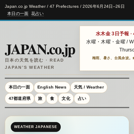
Japan.co.jp Weather / 47 Prefectures / 2026年6月24日–26日
本日の一面
花占い
水木金 3日予報 ·
JAPAN.co.jp
水曜・木曜・金曜 / Wed
Thursd
梅雨、暑さ、台風余波。
日本の天気を読む · READ
JAPAN’S WEATHER
本日の一面
English News
天気 / Weather
47都道府県
旅
食
文化
占い
WEATHER JAPANESE