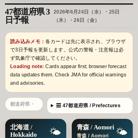
47都道府県 3
2026年6月24日（水）・25日
日予報
（木）・26日（金）
読み込みメモ：
各カードは先に表示され、ブラウザ
で3日予報を更新します。公式の警報・注意報は必
ず気象庁で確認してください。
Loading note:
Cards appear first; browser forecast
data updates them. Check JMA for official warnings
and advisories.
☰ 47都道府県 / Prefectures
北海道 /
青森 / Aomori
🌤️
🌤️
Hokkaido
青森 / Aomori