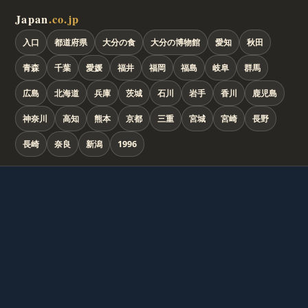
Japan
.co.jp
入口
都道府県
大分の食
大分の博物館
愛知
秋田
青森
千葉
愛媛
福井
福岡
福島
岐阜
群馬
広島
北海道
兵庫
茨城
石川
岩手
香川
鹿児島
神奈川
高知
熊本
京都
三重
宮城
宮崎
長野
長崎
奈良
新潟
1996