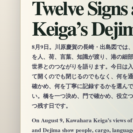
Twelve Signs 
Keiga’s Deji
8月9日。川原慶賀の長崎・出島図では
を人、荷、言葉、知識が渡り、港の細
世界とのつながりを語ります。今日は
て開くのでも閉じるのでもなく、何を
確かめ、何を丁寧に記録するかを選ん
い。橋を一つ決め、門で確かめ、役立
つ残す日です。
On August 9, Kawahara Keiga’s views of
and Dejima show people, cargo, languag