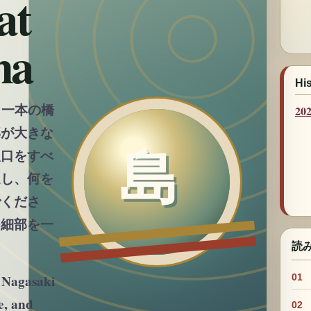
at
ma
Hi
、一本の橋
2
部が大きな
入口をすべ
通し、何を
でくださ
つ細部を一
読み方
01
 Nagasaki
e, and
02