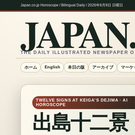
Japan.co.jp Horoscope / Bilingual Daily / 2026年8月9日 日曜日
JAPAN.
THE DAILY ILLUSTRATED NEWSPAPER O
English
ホーム
本日の版
アーカイブ
マーケ
TWELVE SIGNS AT KEIGA’S DEJIMA · AI
HOROSCOPE
出島十二景