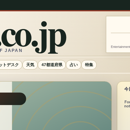
co.jp
Entertai
F JAPAN
ットデスク
天気
47都道府県
占い
特集
今
Fo
not