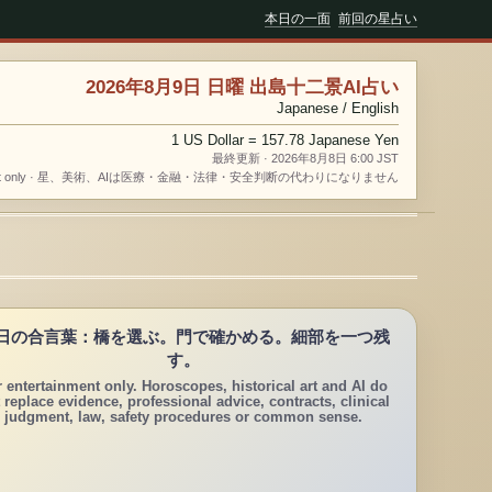
本日の一面
前回の星占い
2026年8月9日 日曜 出島十二景AI占い
Japanese / English
1 US Dollar = 157.78 Japanese Yen
最終更新 · 2026年8月8日 6:00 JST
nment only · 星、美術、AIは医療・金融・法律・安全判断の代わりになりません
日の合言葉：橋を選ぶ。門で確かめる。細部を一つ残
す。
r entertainment only. Horoscopes, historical art and AI do
 replace evidence, professional advice, contracts, clinical
judgment, law, safety procedures or common sense.