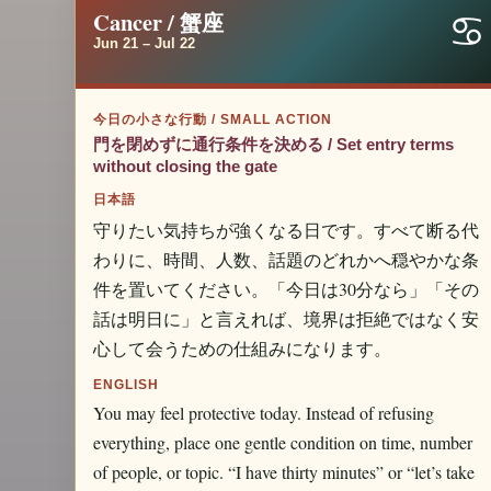
♋
Cancer / 蟹座
Jun 21 – Jul 22
今日の小さな行動 / SMALL ACTION
門を閉めずに通行条件を決める / Set entry terms
without closing the gate
日本語
守りたい気持ちが強くなる日です。すべて断る代
わりに、時間、人数、話題のどれかへ穏やかな条
件を置いてください。「今日は30分なら」「その
話は明日に」と言えれば、境界は拒絶ではなく安
心して会うための仕組みになります。
ENGLISH
You may feel protective today. Instead of refusing
everything, place one gentle condition on time, number
of people, or topic. “I have thirty minutes” or “let’s take