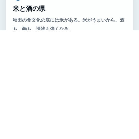
米と酒の県
秋田の食文化の底には米がある。米がうまいから、酒
も、鍋も、漬物も強くなる。
3
秋田犬の県
大きく、静かで、堂々としている。秋田犬は、秋田の
性格をそのまま歩いているような存在である。
4