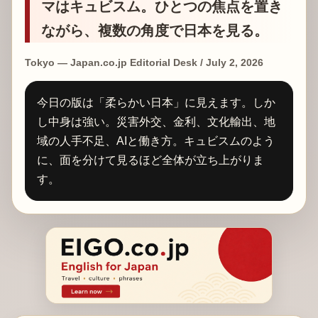
マはキュビスム。ひとつの焦点を置き
ながら、複数の角度で日本を見る。
Tokyo — Japan.co.jp Editorial Desk / July 2, 2026
今日の版は「柔らかい日本」に見えます。しか
し中身は強い。災害外交、金利、文化輸出、地
域の人手不足、AIと働き方。キュビスムのよう
に、面を分けて見るほど全体が立ち上がりま
す。