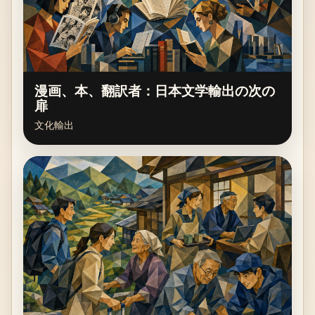
漫画、本、翻訳者：日本文学輸出の次の
扉
文化輸出