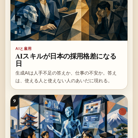
AIと雇用
AIスキルが日本の採用格差になる
日
生成AIは人手不足の答えか、仕事の不安か。答え
は、使える人と使えない人のあいだに現れる。
9