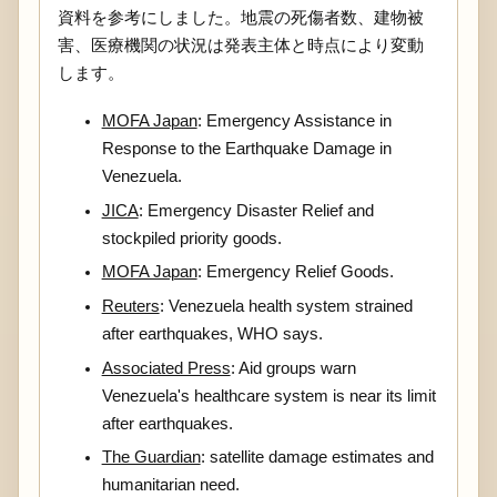
資料を参考にしました。地震の死傷者数、建物被
害、医療機関の状況は発表主体と時点により変動
します。
MOFA Japan
: Emergency Assistance in
Response to the Earthquake Damage in
Venezuela.
JICA
: Emergency Disaster Relief and
stockpiled priority goods.
MOFA Japan
: Emergency Relief Goods.
Reuters
: Venezuela health system strained
after earthquakes, WHO says.
Associated Press
: Aid groups warn
Venezuela's healthcare system is near its limit
after earthquakes.
The Guardian
: satellite damage estimates and
humanitarian need.