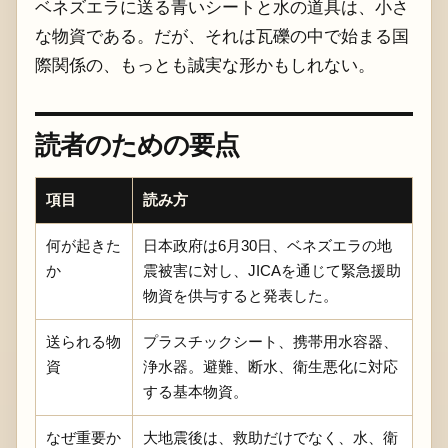
ベネズエラに送る青いシートと水の道具は、小さ
な物資である。だが、それは瓦礫の中で始まる国
際関係の、もっとも誠実な形かもしれない。
読者のための要点
項目
読み方
何が起きた
日本政府は6月30日、ベネズエラの地
か
震被害に対し、JICAを通じて緊急援助
物資を供与すると発表した。
送られる物
プラスチックシート、携帯用水容器、
資
浄水器。避難、断水、衛生悪化に対応
する基本物資。
なぜ重要か
大地震後は、救助だけでなく、水、衛