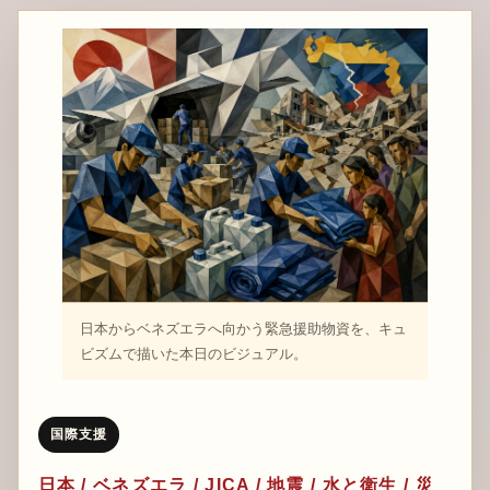
日本からベネズエラへ向かう緊急援助物資を、キュ
ビズムで描いた本日のビジュアル。
国際支援
日本 / ベネズエラ / JICA / 地震 / 水と衛生 / 災