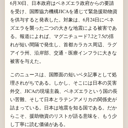
6月30日、日本政府はベネズエラ政府からの要請
を受け、国際協力機構JICAを通じて緊急援助物資
を供与すると発表した。対象は、6月24日にベネ
ズエラを襲った二つの大きな地震による被害であ
る。報道によれば、マグニチュード7.2と7.5の揺
れが短い間隔で発生し、首都カラカス周辺、ラグ
アイラ州、沿岸部、交通・医療インフラに大きな
被害を与えた。
このニュースは、国際面の短いベタ記事として処
理されがちである。しかし、そこには日本の災害
外交、JICAの現場主義、ベネズエラという国の長
い苦難、そして日本とラテンアメリカの関係史が
詰まっている。日本は地震を知る国である。だか
らこそ、援助物資のリストが語る意味を、もう少
し丁寧に読む価値がある。