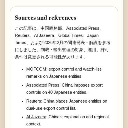
Sources and references
この記事は、中国商務部、Associated Press、
Reuters、Al Jazeera、Global Times、Japan
Times、および2026年2月の関連発表・解説を参考
にしました。制裁・輸出管理の対象、運用、許可
条件は変更される可能性があります。
MOFCOM
: export control and watch-list
remarks on Japanese entities.
Associated Press
: China imposes export
controls on 40 Japanese entities.
Reuters
: China places Japanese entities on
dual-use export control list.
Al Jazeera
: China’s explanation and regional
context.