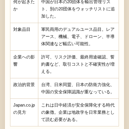
何が起きた
中国が日本の20団体を輸出管理リス
か
ト、別の20団体をウォッチリストに追
加した。
対象品目
軍民両用のデュアルユース品目。レア
アース、機械、電子、ドローン、半導
体関連など幅広い可能性。
企業への影
許可、リスク評価、最終用途確認、誓
響
約書など、取引コストと不確実性が増
える。
政治的背景
台湾、日米同盟、日本の防衛力強化、
中国の安全保障認識が重なっている。
Japan.co.jp
これは日中経済が安全保障化する時代
の見方
の象徴。企業は地政学を日常業務とし
て読む必要がある。