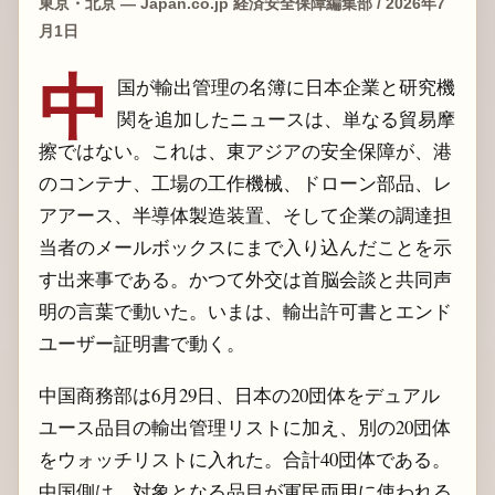
東京・北京 — Japan.co.jp 経済安全保障編集部 / 2026年7
月1日
中
国が輸出管理の名簿に日本企業と研究機
関を追加したニュースは、単なる貿易摩
擦ではない。これは、東アジアの安全保障が、港
のコンテナ、工場の工作機械、ドローン部品、レ
アアース、半導体製造装置、そして企業の調達担
当者のメールボックスにまで入り込んだことを示
す出来事である。かつて外交は首脳会談と共同声
明の言葉で動いた。いまは、輸出許可書とエンド
ユーザー証明書で動く。
中国商務部は6月29日、日本の20団体をデュアル
ユース品目の輸出管理リストに加え、別の20団体
をウォッチリストに入れた。合計40団体である。
中国側は、対象となる品目が軍民両用に使われる