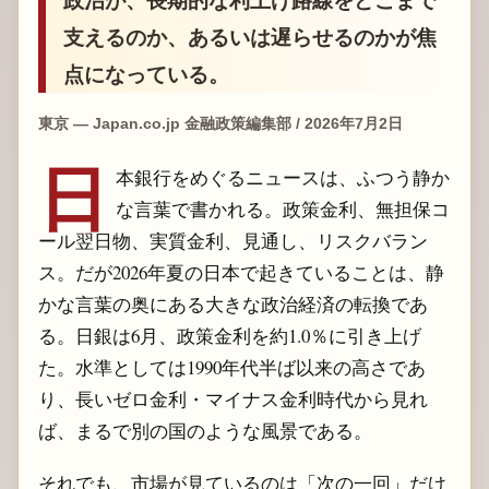
支えるのか、あるいは遅らせるのかが焦
点になっている。
東京 — Japan.co.jp 金融政策編集部 / 2026年7月2日
日
本銀行をめぐるニュースは、ふつう静か
な言葉で書かれる。政策金利、無担保コ
ール翌日物、実質金利、見通し、リスクバラン
ス。だが2026年夏の日本で起きていることは、静
かな言葉の奥にある大きな政治経済の転換であ
る。日銀は6月、政策金利を約1.0％に引き上げ
た。水準としては1990年代半ば以来の高さであ
り、長いゼロ金利・マイナス金利時代から見れ
ば、まるで別の国のような風景である。
それでも、市場が見ているのは「次の一回」だけ