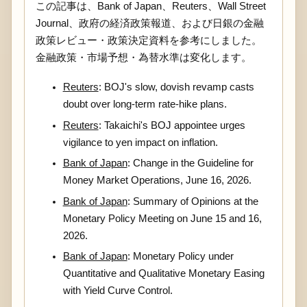
この記事は、Bank of Japan、Reuters、Wall Street
Journal、政府の経済政策報道、および日銀の金融
政策レビュー・政策決定資料を参考にしました。
金融政策・市場予想・為替水準は変化します。
Reuters
: BOJ's slow, dovish revamp casts
doubt over long-term rate-hike plans.
Reuters
: Takaichi's BOJ appointee urges
vigilance to yen impact on inflation.
Bank of Japan
: Change in the Guideline for
Money Market Operations, June 16, 2026.
Bank of Japan
: Summary of Opinions at the
Monetary Policy Meeting on June 15 and 16,
2026.
Bank of Japan
: Monetary Policy under
Quantitative and Qualitative Monetary Easing
with Yield Curve Control.