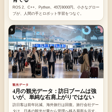
ROS 2、C++、Python、49万8000円。小さなグロー
ブが、人間の手とロボット学習をつなぐ。
9
観光データ
4月の観光データ：訪日ブームは強
いが、単純な右肩上がりではない
訪日客は前年比減、海外旅行は回復。旅行会社デー
タは、日本の観光が量から管理へ移る局面を示す。