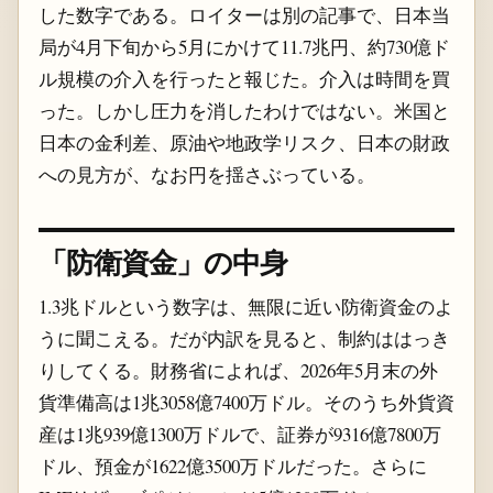
した数字である。ロイターは別の記事で、日本当
局が4月下旬から5月にかけて11.7兆円、約730億ド
ル規模の介入を行ったと報じた。介入は時間を買
った。しかし圧力を消したわけではない。米国と
日本の金利差、原油や地政学リスク、日本の財政
への見方が、なお円を揺さぶっている。
「防衛資金」の中身
1.3兆ドルという数字は、無限に近い防衛資金のよ
うに聞こえる。だが内訳を見ると、制約ははっき
りしてくる。財務省によれば、2026年5月末の外
貨準備高は1兆3058億7400万ドル。そのうち外貨資
産は1兆939億1300万ドルで、証券が9316億7800万
ドル、預金が1622億3500万ドルだった。さらに