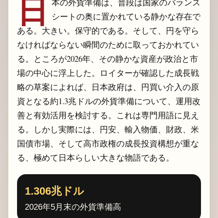
日
本の外貨準備は、普段は国家のバランス
シートの奥に置かれている静かな存在で
ある。大きい。保守的である。そして、円を守ら
なければならない瞬間のために取っておかれてい
る。ところが2026年、その静かな資産が政治と市
場の中心に浮上した。ロイターが確認した成長戦
略の草案によれば、日本政府は、円買い介入の原
資となる約1.3兆ドルの外貨準備について、運用改
善と有効活用を検討する。これは専門用語に見え
る。しかし実際には、円安、輸入物価、財政、米
国債市場、そして高市政権の成長投資構想が重な
る、極めて日本らしい大きな物語である。
1.306兆ドル
2026年5月末の外貨準備高