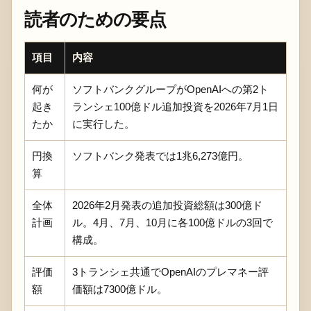
読者のための要点
項目
内容
何が
ソフトバンクグループがOpenAIへの第2ト
起き
ランシェ100億ドル追加投資を2026年7月1日
たか
に実行した。
円換
ソフトバンク発表では1兆6,273億円。
算
全体
2026年2月発表の追加投資総額は300億ド
計画
ル。4月、7月、10月に各100億ドルの3回で
構成。
評価
3トランシェ共通でOpenAIのプレマネー評
額
価額は7300億ドル。