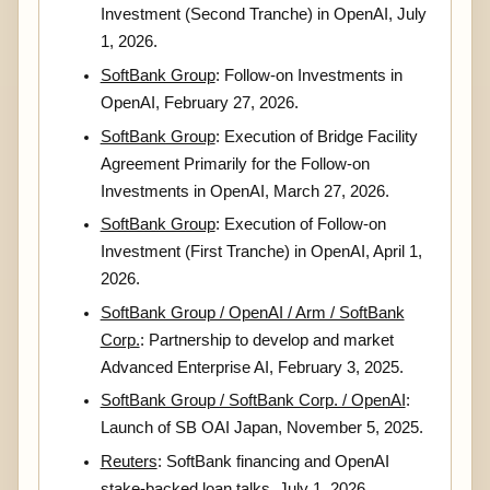
Investment (Second Tranche) in OpenAI, July
1, 2026.
SoftBank Group
: Follow-on Investments in
OpenAI, February 27, 2026.
SoftBank Group
: Execution of Bridge Facility
Agreement Primarily for the Follow-on
Investments in OpenAI, March 27, 2026.
SoftBank Group
: Execution of Follow-on
Investment (First Tranche) in OpenAI, April 1,
2026.
SoftBank Group / OpenAI / Arm / SoftBank
Corp.
: Partnership to develop and market
Advanced Enterprise AI, February 3, 2025.
SoftBank Group / SoftBank Corp. / OpenAI
:
Launch of SB OAI Japan, November 5, 2025.
Reuters
: SoftBank financing and OpenAI
stake-backed loan talks, July 1, 2026.