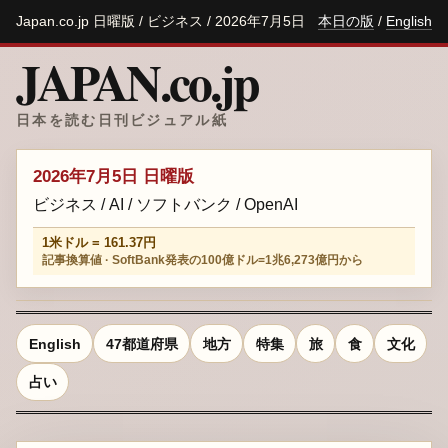
Japan.co.jp 日曜版 / ビジネス / 2026年7月5日
本日の版
/
English
JAPAN.co.jp
日本を読む日刊ビジュアル紙
2026年7月5日 日曜版
ビジネス / AI / ソフトバンク / OpenAI
1米ドル = 161.37円
記事換算値 · SoftBank発表の100億ドル=1兆6,273億円から
English
47都道府県
地方
特集
旅
食
文化
占い