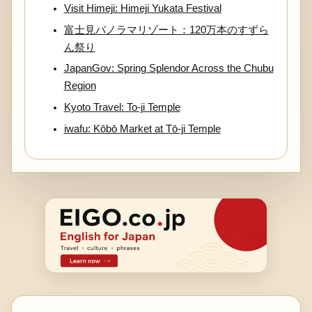
Visit Himeji: Himeji Yukata Festival
富士見パノラマリゾート：120万本のすずら
ん祭り
JapanGov: Spring Splendor Across the Chubu
Region
Kyoto Travel: To-ji Temple
iwafu: Kōbō Market at Tō-ji Temple