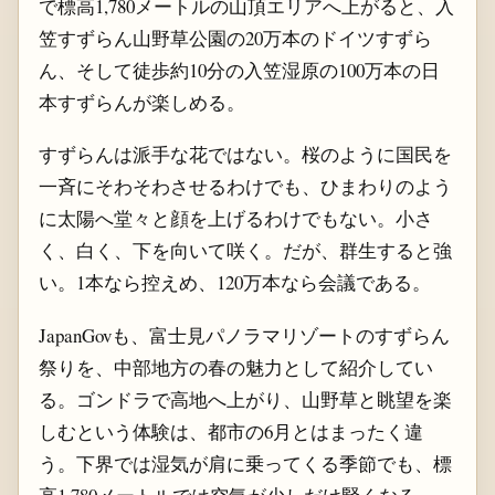
で標高1,780メートルの山頂エリアへ上がると、入
笠すずらん山野草公園の20万本のドイツすずら
ん、そして徒歩約10分の入笠湿原の100万本の日
本すずらんが楽しめる。
すずらんは派手な花ではない。桜のように国民を
一斉にそわそわさせるわけでも、ひまわりのよう
に太陽へ堂々と顔を上げるわけでもない。小さ
く、白く、下を向いて咲く。だが、群生すると強
い。1本なら控えめ、120万本なら会議である。
JapanGovも、富士見パノラマリゾートのすずらん
祭りを、中部地方の春の魅力として紹介してい
る。ゴンドラで高地へ上がり、山野草と眺望を楽
しむという体験は、都市の6月とはまったく違
う。下界では湿気が肩に乗ってくる季節でも、標