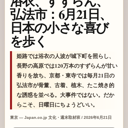
浴衣、すずらん、
弘法市：6月21日、
日本の小さな喜び
を歩く
姫路では浴衣の人波が城下町を照らし、
長野の高原では120万本のすずらんが甘い
香りを放ち、京都・東寺では毎月21日の
弘法市が骨董、古着、植木、たこ焼き的
な誘惑を並べる。大事件ではない。だか
らこそ、日曜日にちょうどいい。
東京 — Japan.co.jp 文化・週末取材班 / 2026年6月21日