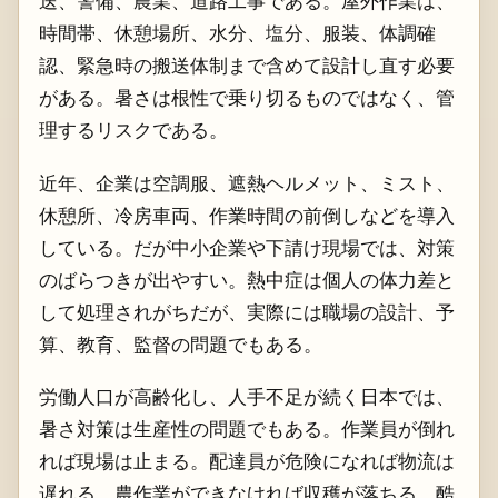
送、警備、農業、道路工事である。屋外作業は、
時間帯、休憩場所、水分、塩分、服装、体調確
認、緊急時の搬送体制まで含めて設計し直す必要
がある。暑さは根性で乗り切るものではなく、管
理するリスクである。
近年、企業は空調服、遮熱ヘルメット、ミスト、
休憩所、冷房車両、作業時間の前倒しなどを導入
している。だが中小企業や下請け現場では、対策
のばらつきが出やすい。熱中症は個人の体力差と
して処理されがちだが、実際には職場の設計、予
算、教育、監督の問題でもある。
労働人口が高齢化し、人手不足が続く日本では、
暑さ対策は生産性の問題でもある。作業員が倒れ
れば現場は止まる。配達員が危険になれば物流は
遅れる。農作業ができなければ収穫が落ちる。酷