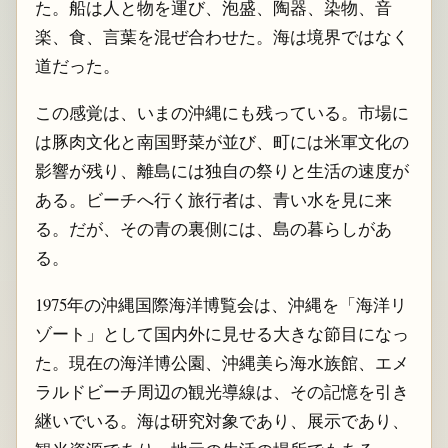
た。船は人と物を運び、泡盛、陶器、染物、音
楽、食、言葉を混ぜ合わせた。海は境界ではなく
道だった。
この感覚は、いまの沖縄にも残っている。市場に
は豚肉文化と南国野菜が並び、町には米軍文化の
影響が残り、離島には独自の祭りと生活の速度が
ある。ビーチへ行く旅行者は、青い水を見に来
る。だが、その青の裏側には、島の暮らしがあ
る。
1975年の沖縄国際海洋博覧会は、沖縄を「海洋リ
ゾート」として国内外に見せる大きな節目になっ
た。現在の海洋博公園、沖縄美ら海水族館、エメ
ラルドビーチ周辺の観光導線は、その記憶を引き
継いでいる。海は研究対象であり、展示であり、