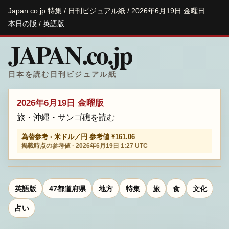
Japan.co.jp 特集 / 日刊ビジュアル紙 / 2026年6月19日 金曜日
本日の版
/
英語版
JAPAN.co.jp
日本を読む日刊ビジュアル紙
2026年6月19日 金曜版
旅・沖縄・サンゴ礁を読む
為替参考 · 米ドル／円 参考値 ¥161.06
掲載時点の参考値 · 2026年6月19日 1:27 UTC
英語版
47都道府県
地方
特集
旅
食
文化
占い