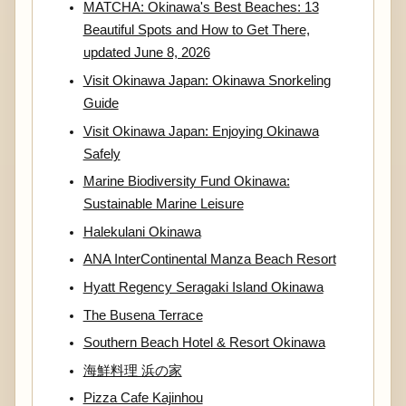
MATCHA: Okinawa's Best Beaches: 13
Beautiful Spots and How to Get There,
updated June 8, 2026
Visit Okinawa Japan: Okinawa Snorkeling
Guide
Visit Okinawa Japan: Enjoying Okinawa
Safely
Marine Biodiversity Fund Okinawa:
Sustainable Marine Leisure
Halekulani Okinawa
ANA InterContinental Manza Beach Resort
Hyatt Regency Seragaki Island Okinawa
The Busena Terrace
Southern Beach Hotel & Resort Okinawa
海鮮料理 浜の家
Pizza Cafe Kajinhou