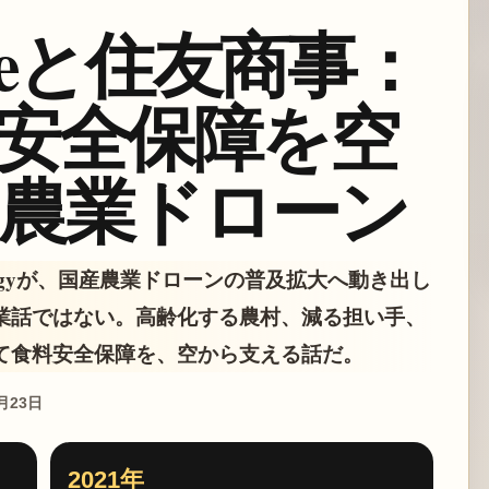
roneと住友商事：
安全保障を空
農業ドローン
hnologyが、国産農業ドローンの普及拡大へ動き出し
業話ではない。高齢化する農村、減る担い手、
て食料安全保障を、空から支える話だ。
6月23日
2021年