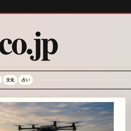
o.jp
文化
占い