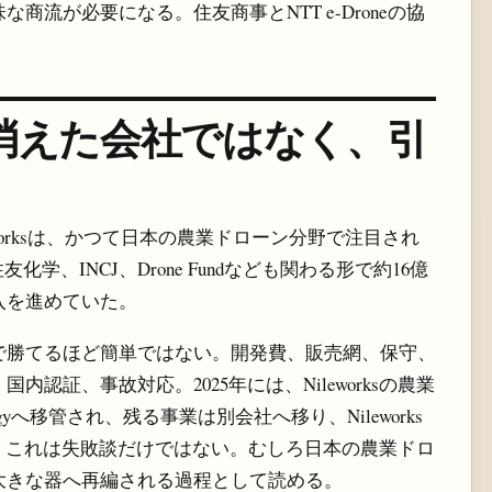
流が必要になる。住友商事とNTT e-Droneの協
系譜：消えた会社ではなく、引
leworksは、かつて日本の農業ドローン分野で注目され
学、INCJ、Drone Fundなども関わる形で約16億
入を進めていた。
で勝てるほど簡単ではない。開発費、販売網、保守、
認証、事故対応。2025年には、Nileworksの農業
ologyへ移管され、残る事業は別会社へ移り、Nileworks
。これは失敗談だけではない。むしろ日本の農業ドロ
大きな器へ再編される過程として読める。