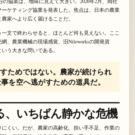
nologyの協業は、地味に見えて大きい。2026年2月、両社
マーケティング協業を発表した。焦点は、日本の農業
と農家へより広く届けることだ。
う一文で終わらせると、ほとんど何も見えない。ここ
、農業機械の現場感覚、旧Nileworksの開発資
という大きな問いである。
消すためではない。農家が続けられ
仕事を空へ逃がすための道具だ。
る、いちばん静かな危機
りにくい。だが、農家の高齢化、担い手不足、作業の