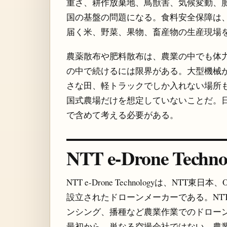
重さ、耕作放棄地、鳥獣害、気候変動、
国の基盤の問題になる。食料安全保障は
届く米、野菜、果物、畜産物の生産現場
農薬散布や肥料散布は、農業の中でも体
の中で続けるには限界がある。大型機械
さな田、軽トラックでしか入れない場所
国式農場だけを想定していないことだ。
で含めて考える必要がある。
NTT e-Drone Tec
NTT e-Drone Technologyは、NTT東日本
設立されたドローンメーカーである。NT
ンシング、播種など農業作業でのドロー
最初から、単なる空撮会社ではない。農業