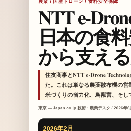
農業 / 国産ドローン / 食料安全保障
NTT e-D
日本の食料
から支える
住友商事とNTT e-Drone Tec
た。これは単なる農薬散布機の営
米づくりの省力化、鳥獣害、そし
東京 — Japan.co.jp 技術・農業デスク / 2026年
2026年2月