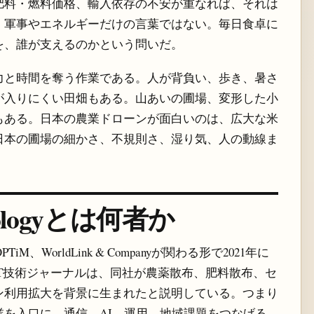
肥料・燃料価格、輸入依存の不安が重なれば、それは
、軍事やエネルギーだけの言葉ではない。毎日食卓に
を、誰が支えるのかという問いだ。
力と時間を奪う作業である。人が背負い、歩き、暑さ
が入りにくい田畑もある。山あいの圃場、変形した小
もある。日本の農業ドローンが面白いのは、広大な米
日本の圃場の細かさ、不規則さ、湿り気、人の動線ま
hnologyとは何者か
、OPTiM、WorldLink & Companyが関わる形で2021年に
T技術ジャーナルは、同社が農薬散布、肥料散布、セ
ン利用拡大を背景に生まれたと説明している。つまり
を入口に、通信、AI、運用、地域課題をつなげる