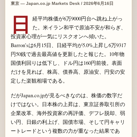
東京 — Japan.co.jp Markets Desk / 2026年6月16日
日
経平均株価が6万9000円台へ跳ね上がっ
た。米イラン和平で原油不安が和らぎ、
投資家心理が一気にリスクオンへ傾いた。
Barron’sは6月15日、日経平均が5.0%上昇し6万9317
円50銭で過去最高値を更新したと報じた。10年物
国債利回りは低下し、ドル円は160円前後。表面
だけを見れば、株高、債券高、原油安、円安の安
定した楽観相場である。
だがJapan.co.jpが見るべきなのは、株価の数字だ
けではない。日本株の上昇は、東京証券取引所の
企業改革、海外投資家の再評価、デフレ脱却、弱
い円、日銀の利上げ、国債市場、そして円キャリ
ートレードという複数の力が重なった結果であ