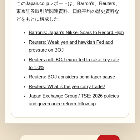
このJapan.co.jpレポートは、Barron’s、Reuters、
東京証券取引所関連資料、日経平均の歴史資料な
どをもとに構成した。
Barron’s: Japan’s Nikkei Soars to Record High
Reuters: Weak yen and hawkish Fed add
pressure on BOJ
Reuters poll: BOJ expected to raise key rate
to 1.0%
Reuters: BOJ considers bond-taper pause
Reuters: What is the yen carry trade?
Japan Exchange Group / TSE: 2026 policies
and governance reform follow-up