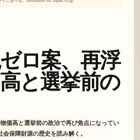
lustration for Japan.co.jp
税ゼロ案、再浮
価高と選挙前の
、物価高と選挙前の政治で再び焦点になってい
社会保障財源の歴史を読み解く。