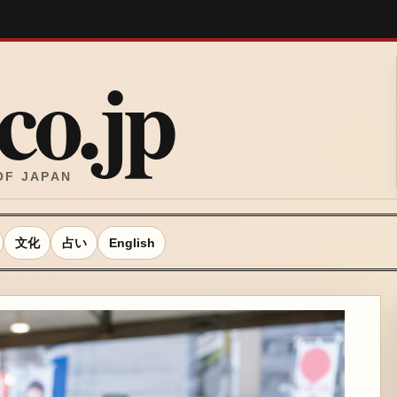
o.jp
OF JAPAN
文化
占い
English