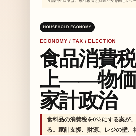
食品税ゼロ案は、家計救済と財政不安を同じレシートに並べる。Il
HOUSEHOLD ECONOMY
ECONOMY / TAX / ELECTION
食品消費
上――物
家計政治
食料品の消費税を0%にする案が
る。家計支援、財源、レジの壁、