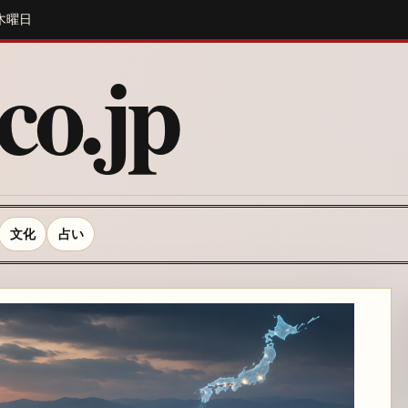
 木曜日
o.jp
文化
占い