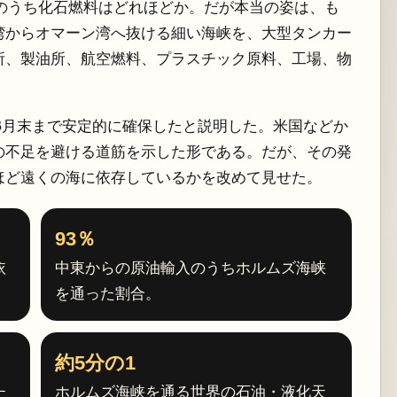
のうち化石燃料はどれほどか。だが本当の姿は、も
湾からオマーン湾へ抜ける細い海峡を、大型タンカー
所、製油所、航空燃料、プラスチック原料、工場、物
8年3月末まで安定的に確保したと説明した。米国などか
の不足を避ける道筋を示した形である。だが、その発
ほど遠くの海に依存しているかを改めて見せた。
93％
依
中東からの原油輸入のうちホルムズ海峡
を通った割合。
約5分の1
た
ホルムズ海峡を通る世界の石油・液化天