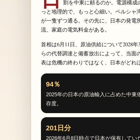
割を中東に頼るのか。電源構成
っと地理的で、もっと心細い。ペルシャ
が一隻ずつ通る。その先に、日本の発電
流、家庭の電気料金がある。
首相は6月11日、原油供給について202
らの代替調達と備蓄放出によって、当面
表は危機の終わりではなく、日本がどれ
94％
2025年の日本の原油輸入に占めた中東
存度。
201日分
2026年6月8日時点で日本が保有してい