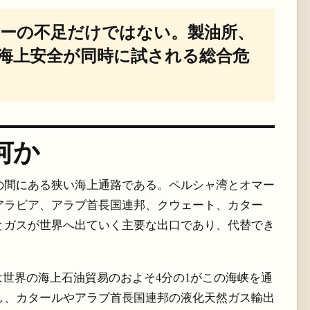
カーの不足だけではない。製油所、
海上安全が同時に試される総合危
何か
の間にある狭い海上通路である。ペルシャ湾とオマー
アラビア、アラブ首長国連邦、クウェート、カター
とガスが世界へ出ていく主要な出口であり、代替でき
は世界の海上石油貿易のおよそ4分の1がこの海峡を通
し、カタールやアラブ首長国連邦の液化天然ガス輸出