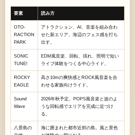
要素
読み方
OTO-
アトラクション、AI、音楽を組み合わ
RACTION
せた新エリア。海辺のフェス感を打ち
PARK
出す。
SONIC
EDM風音楽、回転、揺れ、照明で短い
TUNE!
ライブ体験をつくる中心ライド。
ROCKY
高さ10mの爽快感とROCK風音楽を合
EAGLE
わせる家族向けライド。
Sound
2026年秋予定。POPS風音楽と波のよ
Wave
うな回転感でエリアを完成に近づけ
る。
八景島の
海に囲まれた都市近郊の島。風と景色