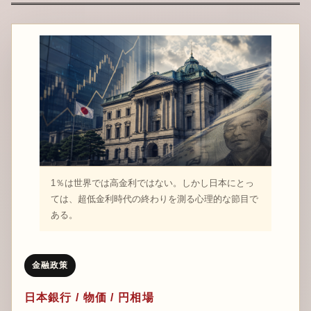
1％は世界では高金利ではない。しかし日本にとっ
ては、超低金利時代の終わりを測る心理的な節目で
ある。
金融政策
日本銀行 / 物価 / 円相場