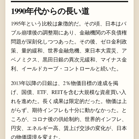
1990年代からの長い道
1995年という比較は象徴的だ。その頃、日本はバ
ブル崩壊後の調整期にあり、金融機関の不良債権
問題が深刻化しつつあった。その後、ゼロ金利政
策、量的緩和、世界金融危機、東日本大震災、ア
ベノミクス、黒田日銀の異次元緩和、マイナス金
利、イールドカーブ・コントロールと続いた。
2013年以降の日銀は、2％物価目標の達成を掲
げ、国債、ETF、REITを含む大規模な資産買い入
れを進めた。長く成果は限定的だった。物価は上
がらず、期待インフレも十分に動かなかった。と
ころが、コロナ後の供給制約、世界的インフレ、
円安、エネルギー高、賃上げ交渉の変化が、日本
の物価環境を変えた。