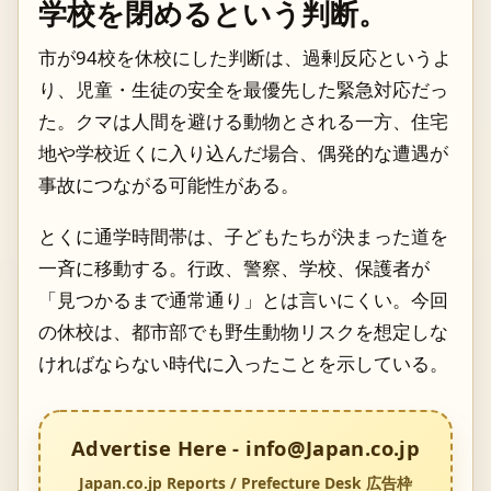
学校を閉めるという判断。
市が94校を休校にした判断は、過剰反応というよ
り、児童・生徒の安全を最優先した緊急対応だっ
た。クマは人間を避ける動物とされる一方、住宅
地や学校近くに入り込んだ場合、偶発的な遭遇が
事故につながる可能性がある。
とくに通学時間帯は、子どもたちが決まった道を
一斉に移動する。行政、警察、学校、保護者が
「見つかるまで通常通り」とは言いにくい。今回
の休校は、都市部でも野生動物リスクを想定しな
ければならない時代に入ったことを示している。
Advertise Here - info@Japan.co.jp
Japan.co.jp Reports / Prefecture Desk 広告枠