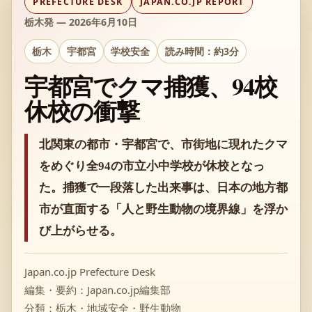
PREFECTURE DESK
JAPAN.CO.JP REPORT
栃木発 — 2026年6月10日
栃木
宇都宮
学校安全
読み時間：約3分
宇都宮でクマ捕獲、94校
休校の衝撃
北関東の都市・宇都宮で、市街地に現れたクマ
をめぐり全94の市立小中学校が休校となっ
た。捕獲で一段落した出来事は、日本の地方都
市が直面する「人と野生動物の境界線」を浮か
び上がらせる。
Japan.co.jp Prefecture Desk
編集・要約：Japan.co.jp編集部
分類：栃木・地域安全・野生動物