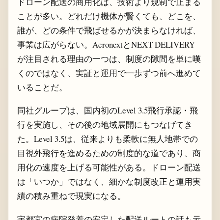
ドローン配送の商用化は、技術より規制で止まる
ことが多い。どれだけ機体が賢くても、どこを、
誰が、どの条件で飛ばせるかが決まらなければ、
事業は広がらない。AeronextとNEXT DELIVERY
が注目される理由の一つは、制度の隙間を単に嘆
くのではなく、実証と運用で一歩ずつ前へ進めて
いることだ。
同社グループは、国内初のLevel 3.5飛行承認・飛
行を実施し、その後の地域展開にもつなげてき
た。Level 3.5は、従来よりも柔軟に無人地帯での
目視外飛行を進めるための制度的な道であり、商
用化の速度を上げる可能性がある。ドローン配送
は「いつか」ではなく、細かな制度改正と運用実
績の積み重ねで現実になる。
宇都宮の病院発着の安定した配送ルートの話も示