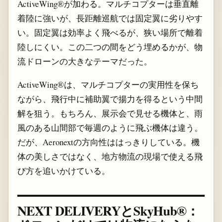
ActiveWing®が加わる。マルチコプターは垂直離
着陸に強いが、長距離巡航では固定翼に劣りやす
い。固定翼は効率よく飛べるが、狭い場所で離着
陸しにくい。この二つの間をどう埋めるかが、物
流ドローンの大きなテーマだった。
ActiveWing®は、マルチコプターの実用性を保ち
ながら、飛行中に補助翼で揚力を得るという中間
解を狙う。もちろん、展示会で見せる機体と、雨
風のある山間部で毎週のように飛ぶ機体は違う。
だが、Aeronextの方向性ははっきりしている。機
体の美しさではなく、地方物流の現場で使える飛
び方を追いかけている。
NEXT DELIVERYとSkyHub®：