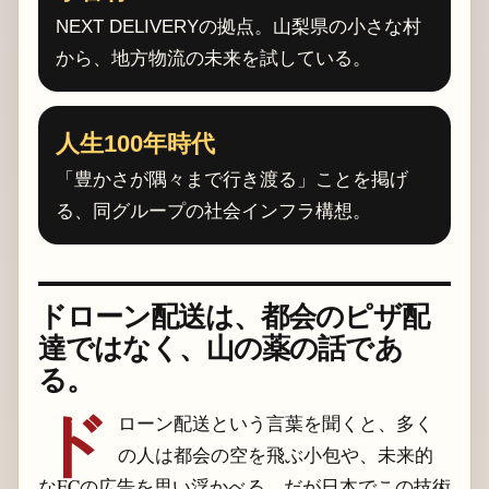
NEXT DELIVERYの拠点。山梨県の小さな村
から、地方物流の未来を試している。
人生100年時代
「豊かさが隅々まで行き渡る」ことを掲げ
る、同グループの社会インフラ構想。
ドローン配送は、都会のピザ配
達ではなく、山の薬の話であ
る。
ド
ローン配送という言葉を聞くと、多く
の人は都会の空を飛ぶ小包や、未来的
なECの広告を思い浮かべる。だが日本でこの技術