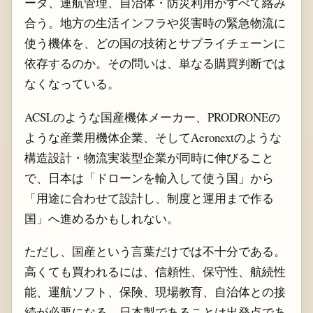
ータ、運航管理、自治体・防災利用がすべて絡み
合う。地方の生活インフラや災害時の緊急物流に
使う機体を、どの国の技術とサプライチェーンに
依存するのか。その問いは、単なる購買判断では
なくなっている。
ACSLのような国産機体メーカー、PRODRONEの
ような産業用機体企業、そしてAeronextのような
構造設計・物流実装型企業が同時に伸びること
で、日本は「ドローンを輸入して使う国」から
「用途に合わせて設計し、制度と運用まで作る
国」へ進めるかもしれない。
ただし、国産という言葉だけでは不十分である。
高くても買われるには、信頼性、保守性、航続性
能、運航ソフト、保険、現場教育、自治体との接
続が必要になる。日本製であることは出発点であ