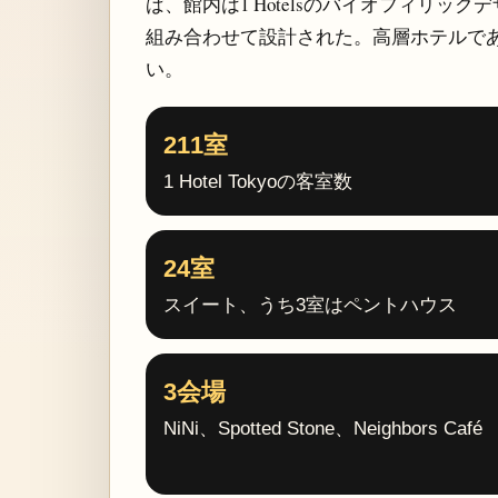
ば、館内は1 Hotelsのバイオフィリ
組み合わせて設計された。高層ホテルで
い。
211室
1 Hotel Tokyoの客室数
24室
スイート、うち3室はペントハウス
3会場
NiNi、Spotted Stone、Neighbors Café