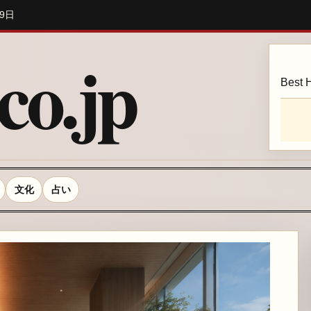
29日
o.jp
Best H
文化
占い