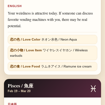
ENGLISH
Your weirdness is attractive today. If someone can discuss
favorite vending machines with you, there may be real
potential.
恋の色 / Love Color
ネオン水色 / Neon Aqua
恋の小物 / Love Item
ワイヤレスイヤホン / Wireless
earbuds
恋の食 / Love Food
ラムネアイス / Ramune ice cream
Pisces / 魚座
♓
Feb 19 – Mar 20
日本語