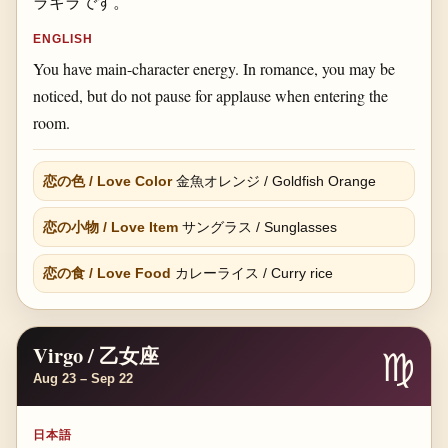
ラキラです。
ENGLISH
You have main-character energy. In romance, you may be
noticed, but do not pause for applause when entering the
room.
恋の色 / Love Color
金魚オレンジ / Goldfish Orange
恋の小物 / Love Item
サングラス / Sunglasses
恋の食 / Love Food
カレーライス / Curry rice
Virgo / 乙女座
♍
Aug 23 – Sep 22
日本語