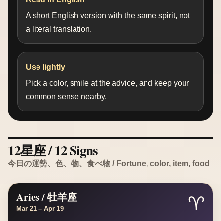
A short English version with the same spirit, not
a literal translation.
Use lightly
Pick a color, smile at the advice, and keep your
common sense nearby.
12星座 / 12 Signs
今日の運勢、色、物、食べ物 / Fortune, color, item, food
Aries / 牡羊座
♈
Mar 21 – Apr 19