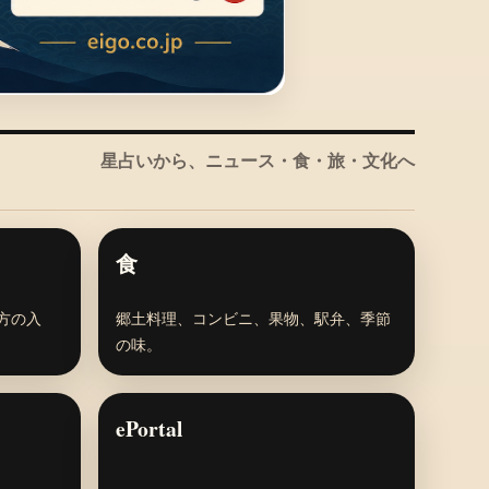
星占いから、ニュース・食・旅・文化へ
食
方の入
郷土料理、コンビニ、果物、駅弁、季節
の味。
ePortal