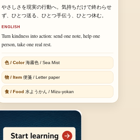
やさしさを現実の行動へ。気持ちだけで終わらせ
ず、ひとつ送る、ひとつ手伝う、ひとつ休む。
ENGLISH
Turn kindness into action: send one note, help one
person, take one real rest.
色 / Color
海霧色 / Sea Mist
物 / Item
便箋 / Letter paper
食 / Food
水ようかん / Mizu-yokan