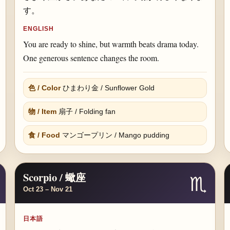
す。
ENGLISH
You are ready to shine, but warmth beats drama today.
One generous sentence changes the room.
色 / Color
ひまわり金 / Sunflower Gold
物 / Item
扇子 / Folding fan
食 / Food
マンゴープリン / Mango pudding
Scorpio / 蠍座
♏
Oct 23 – Nov 21
日本語