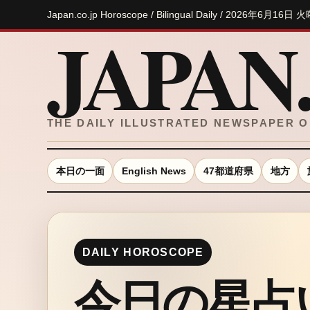
Japan.co.jp Horoscope / Bilingual Daily / 2026年6月16日
JAPAN.
THE DAILY ILLUSTRATED NEWSPAPER O
本日の一面
English News
47都道府県
地方
DAILY HOROSCOPE
今日の星占