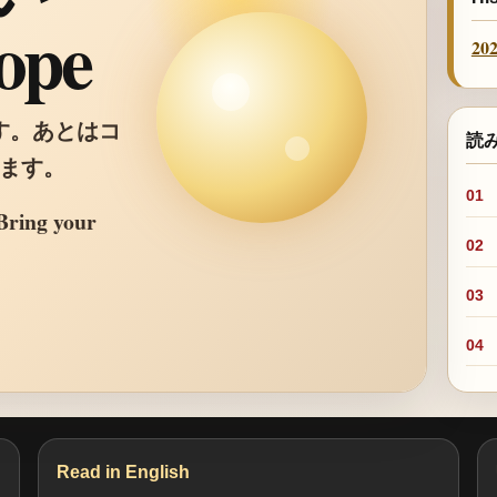
ope
2
す。あとはコ
読み方
ます。
01
 Bring your
02
03
04
Read in English