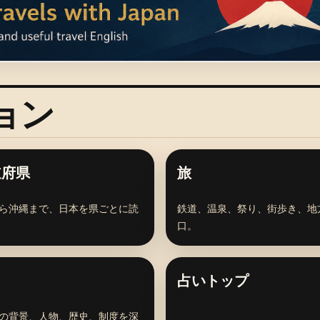
ション
道府県
旅
ら沖縄まで、日本を県ごとに読
鉄道、温泉、祭り、街歩き、地
口。
占いトップ
の背景、人物、歴史、制度を深