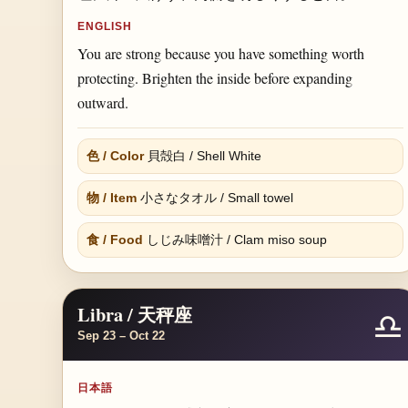
ENGLISH
You are strong because you have something worth
protecting. Brighten the inside before expanding
outward.
色 / Color
貝殻白 / Shell White
物 / Item
小さなタオル / Small towel
食 / Food
しじみ味噌汁 / Clam miso soup
Libra / 天秤座
♎
Sep 23 – Oct 22
日本語