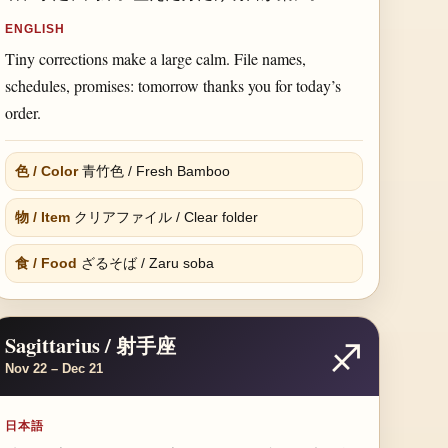
ENGLISH
Tiny corrections make a large calm. File names,
schedules, promises: tomorrow thanks you for today’s
order.
色 / Color
青竹色 / Fresh Bamboo
物 / Item
クリアファイル / Clear folder
食 / Food
ざるそば / Zaru soba
Sagittarius / 射手座
♐
Nov 22 – Dec 21
日本語