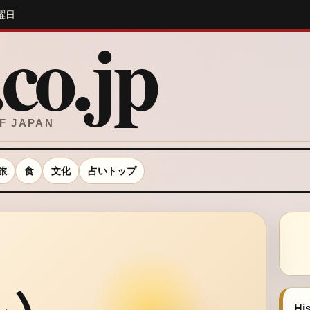
 火曜日
co.jp
F JAPAN
旅
食
文化
占いトップ
い
Hi