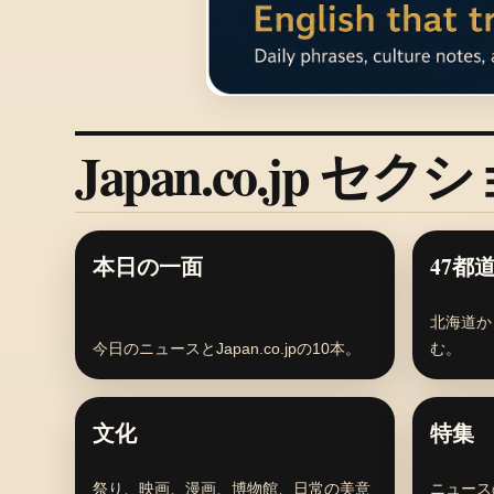
Japan.co.jp セク
本日の一面
47都
北海道か
今日のニュースとJapan.co.jpの10本。
む。
文化
特集
祭り、映画、漫画、博物館、日常の美意
ニュース