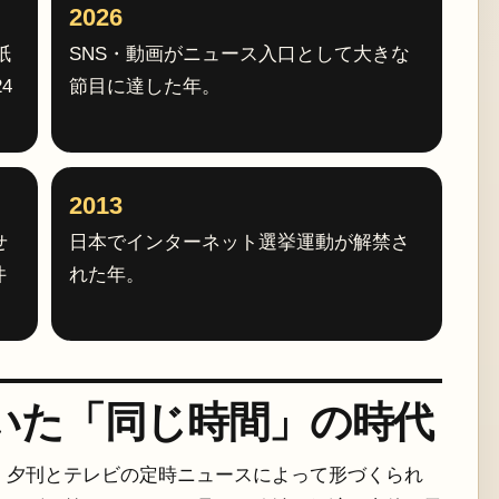
2026
紙
SNS・動画がニュース入口として大きな
4
節目に達した年。
2013
せ
日本でインターネット選挙運動が解禁さ
件
れた年。
いた「同じ時間」の時代
・夕刊とテレビの定時ニュースによって形づくられ