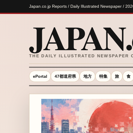
Japan.co.jp Reports / Daily Illustrated Newspaper
JAPAN.c
THE DAILY ILLUSTRATED NEWSPAPER 
ePortal
47都道府県
地方
特集
旅
食