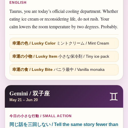
ENGLISH
Taurus, you are today’s official cooling department. Whether
eating ice cream or reconsidering life, do not rush. Your
calm lowers the room temperature by two degrees. Probably.
幸運の色 / Lucky Color
ミントクリーム / Mint Cream
幸運の小物 / Lucky Item
小さな保冷剤 / Tiny ice pack
幸運の食 / Lucky Bite
バニラ最中 / Vanilla monaka
Gemini / 双子座
♊
May 21 – Jun 20
今日の小さな行動 / SMALL ACTION
同じ話を三回しない / Tell the same story fewer than