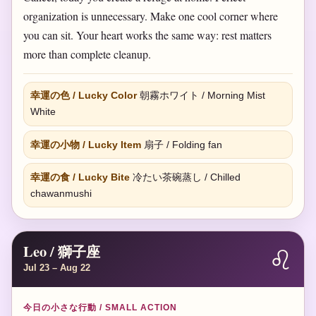
organization is unnecessary. Make one cool corner where
you can sit. Your heart works the same way: rest matters
more than complete cleanup.
幸運の色 / Lucky Color
朝霧ホワイト / Morning Mist
White
幸運の小物 / Lucky Item
扇子 / Folding fan
幸運の食 / Lucky Bite
冷たい茶碗蒸し / Chilled
chawanmushi
Leo / 獅子座
♌
Jul 23 – Aug 22
今日の小さな行動 / SMALL ACTION