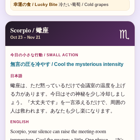
幸運の食 / Lucky Bite
冷たい葡萄 / Cold grapes
Scorpio / 蠍座
♏
Oct 23 – Nov 21
今日の小さな行動 / SMALL ACTION
無言の圧を冷やす / Cool the mysterious intensity
日本語
蠍座は、ただ黙っているだけで会議室の温度を上げ
る力があります。今日はその神秘を少し冷却しまし
ょう。『大丈夫です』を一言添えるだけで、周囲の
人は救われます。あなたも少し楽になります。
ENGLISH
Scorpio, your silence can raise the meeting-room
temperature. Cool the mystery a little. One phrase — “It’s