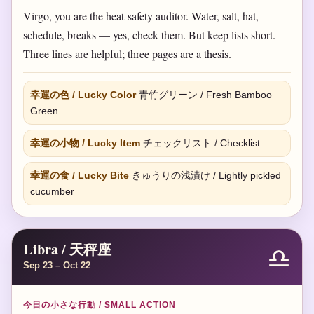
Virgo, you are the heat-safety auditor. Water, salt, hat,
schedule, breaks — yes, check them. But keep lists short.
Three lines are helpful; three pages are a thesis.
幸運の色 / Lucky Color
青竹グリーン / Fresh Bamboo
Green
幸運の小物 / Lucky Item
チェックリスト / Checklist
幸運の食 / Lucky Bite
きゅうりの浅漬け / Lightly pickled
cucumber
Libra / 天秤座
♎
Sep 23 – Oct 22
今日の小さな行動 / SMALL ACTION