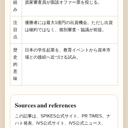
組
資家審査員が面談オファー票を投じる。
み
注
優勝者には最大1億円の出資機会。ただし出資
目
は確約ではなく、個別審査・協議が前提。
点
歴
日本の学生起業を、教育イベントから資本市
史
場との接続へ近づける試み。
的
意
味
Sources and references
この記事は、SPIKES公式サイト、PR TIMES、ナ
ハト発表、IVS公式サイト、IVS公式ニュース、