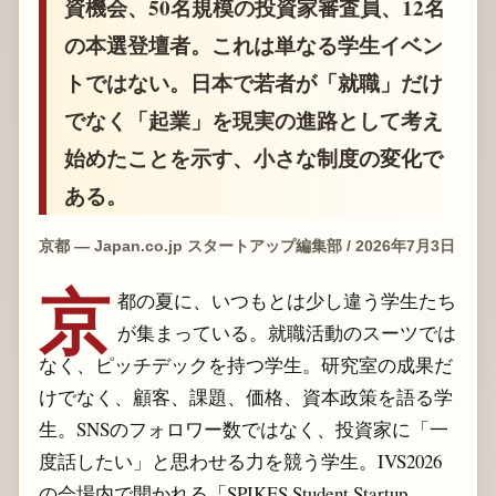
資機会、50名規模の投資家審査員、12名
の本選登壇者。これは単なる学生イベン
トではない。日本で若者が「就職」だけ
でなく「起業」を現実の進路として考え
始めたことを示す、小さな制度の変化で
ある。
京都 — Japan.co.jp スタートアップ編集部 / 2026年7月3日
京
都の夏に、いつもとは少し違う学生たち
が集まっている。就職活動のスーツでは
なく、ピッチデックを持つ学生。研究室の成果だ
けでなく、顧客、課題、価格、資本政策を語る学
生。SNSのフォロワー数ではなく、投資家に「一
度話したい」と思わせる力を競う学生。IVS2026
の会場内で開かれる「SPIKES Student Startup