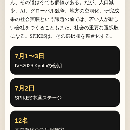
ん、その道は今でも価値がある。だが、人口減
少、AI、グローバル競争、地方の空洞化、研究成
果の社会実装という課題の前では、若い人が新し
い会社をつくることもまた、社会の重要な選択肢
になる。SPIKESは、その選択肢を舞台化する。
7月1〜3日
IVS2026 Kyotoの会期
7月2日
SPIKES本選ステージ
12名