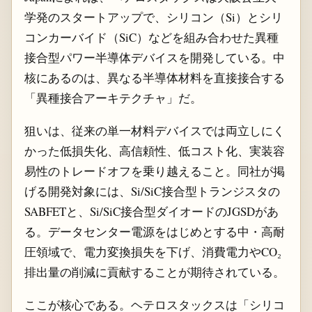
学発のスタートアップで、シリコン（Si）とシリ
コンカーバイド（SiC）などを組み合わせた異種
接合型パワー半導体デバイスを開発している。中
核にあるのは、異なる半導体材料を直接接合する
「異種接合アーキテクチャ」だ。
狙いは、従来の単一材料デバイスでは両立しにく
かった低損失化、高信頼性、低コスト化、実装容
易性のトレードオフを乗り越えること。同社が掲
げる開発対象には、Si/SiC接合型トランジスタの
SABFETと、Si/SiC接合型ダイオードのJGSDがあ
る。データセンター電源をはじめとする中・高耐
圧領域で、電力変換損失を下げ、消費電力やCO₂
排出量の削減に貢献することが期待されている。
ここが核心である。ヘテロスタックスは「シリコ