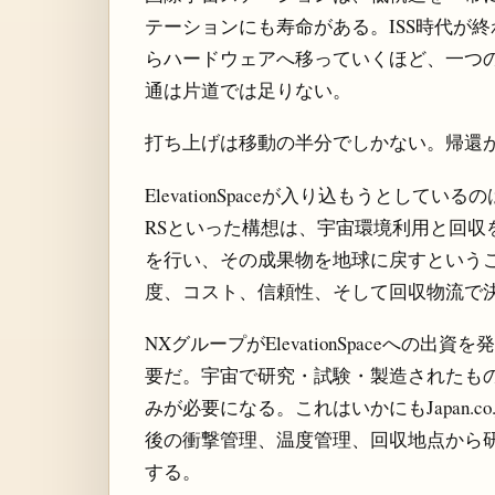
テーションにも寿命がある。ISS時代が
らハードウェアへ移っていくほど、一つ
通は片道では足りない。
打ち上げは移動の半分でしかない。帰還
ElevationSpaceが入り込もうとして
RSといった構想は、宇宙環境利用と回収
を行い、その成果物を地球に戻すという
度、コスト、信頼性、そして回収物流で
NXグループがElevationSpaceへ
要だ。宇宙で研究・試験・製造されたも
みが必要になる。これはいかにもJapan.
後の衝撃管理、温度管理、回収地点から
する。