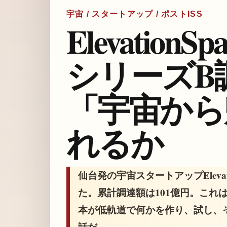
宇宙 / スタートアップ / ポストISS
Elevation
シリーズB
「宇宙から
れるか
仙台発の宇宙スタートアップElevat
た。累計調達額は101億円。これ
本が低軌道で何かを作り、試し、