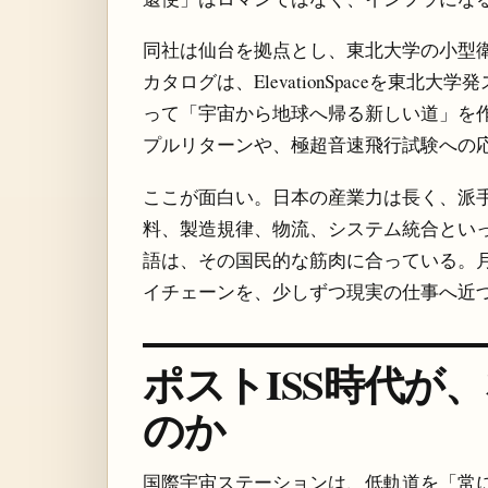
同社は仙台を拠点とし、東北大学の小型衛
カタログは、ElevationSpaceを東
って「宇宙から地球へ帰る新しい道」を
プルリターンや、極超音速飛行試験への
ここが面白い。日本の産業力は長く、派
料、製造規律、物流、システム統合といった「中
語は、その国民的な筋肉に合っている。
イチェーンを、少しずつ現実の仕事へ近
ポストISS時代が
のか
国際宇宙ステーションは、低軌道を「常