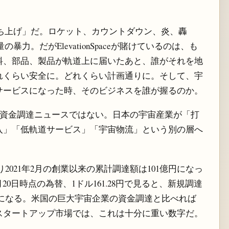
ち上げ」だ。ロケット、カウントダウン、炎、轟
力。だがElevationSpaceが賭けているのは、も
料、部品、製品が軌道上に届いたあと、誰がそれを地
れくらい安全に。どれくらい計画通りに。そして、宇
サービスになった時、そのビジネスを誰が握るのか。
る資金調達ニュースではない。日本の宇宙産業が「打
入」「低軌道サービス」「宇宙物流」という別の層へ
達により2021年2月の創業以来の累計調達額は101億円になっ
6月20日時点の為替、1ドル161.28円で見ると、新規調達
万ドルになる。米国の巨大宇宙企業の資金調達と比べれば
スタートアップ市場では、これは十分に重い数字だ。