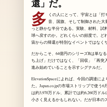
還」だ。
多
くの人にとって、宇宙とは「打
音、国旗、そして制御された大量の暴
っと静かな半分である。実験、材料、試
球へ戻すのか。どれくらいの頻度で。ど
宙からの帰還が特別なイベントではなく
だからこそ、64億円のシリーズBは単な
ち上げ」だけではなく、「回収」「再突
進み始めていることを示すシグナルだ。
ElevationSpaceによれば、今回の調
た。Japan.co.jpの市場ストリップで使う
は約3,970万ドル、累計では約6,260
小さく見えるかもしれない。だが日本の