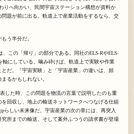
終わりへ向かい、民間宇宙ステーション構想が資料か
の問題が前に出る。軌道上で産業活動をするなら、交
がもう半分だ。
いるのは、この「帰り」の部分である。同社のELS-RやELS-
を軸にしている。噛み砕けば、軌道上で実験や作業
ことだ。「宇宙実験」と「宇宙産業」の違いは、頻
決まるかもしれない。
の出資を発表した時、この問題を物流の言葉で説明したのも重
のを回収し、地上の輸送ネットワークへつなげる仕組
co.jpらしい未来像だ。宇宙産業の次の章には、再突入
研究所までの輸送、そして案外ふつうの請求書が登場