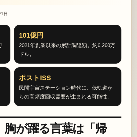
21日
101億円
で
2021年創業以来の累計調達額。約6,260万
ドル。
ポストISS
く
民間宇宙ステーション時代に、低軌道か
らの高頻度回収需要が生まれる可能性。
。胸が躍る言葉は「帰