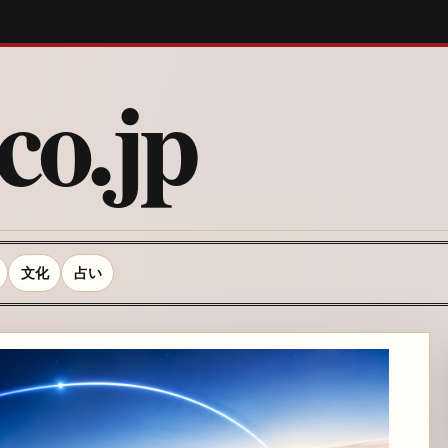
o.jp
文化
占い