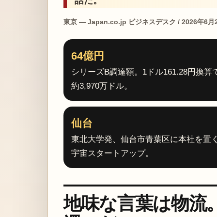
話だ。
東京 — Japan.co.jp ビジネスデスク / 2026年6月
64億円
シリーズB調達額。1ドル161.28円換算
約3,970万ドル。
仙台
東北大学発、仙台市青葉区に本社を置
宇宙スタートアップ。
地味な言葉は物流