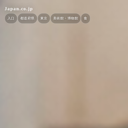
Japan.co.jp
入口
都道府県
東京
美術館・博物館
食