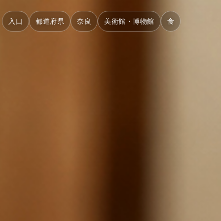
入口
都道府県
奈良
美術館・博物館
食