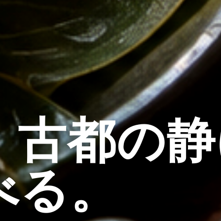
、古都の静
べる。