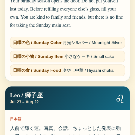
Your birthday season opens the door. Do not put yourself
last today. Before refilling everyone else’s glass, fill your
own. You are kind to family and friends, but there is no fine
for taking the Sunday main seat.
日曜の色 / Sunday Color
月光シルバー / Moonlight Silver
日曜の小物 / Sunday Item
小さなケーキ / Small cake
日曜の食 / Sunday Food
冷やし中華 / Hiyashi chuka
Leo / 獅子座
♌
Jul 23 – Aug 22
日本語
人前で輝く運。写真、会話、ちょっとした発表に強