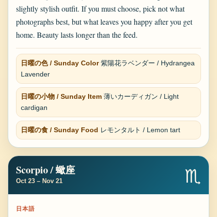
slightly stylish outfit. If you must choose, pick not what
photographs best, but what leaves you happy after you get
home. Beauty lasts longer than the feed.
日曜の色 / Sunday Color
紫陽花ラベンダー / Hydrangea
Lavender
日曜の小物 / Sunday Item
薄いカーディガン / Light
cardigan
日曜の食 / Sunday Food
レモンタルト / Lemon tart
Scorpio / 蠍座
♏
Oct 23 – Nov 21
日本語