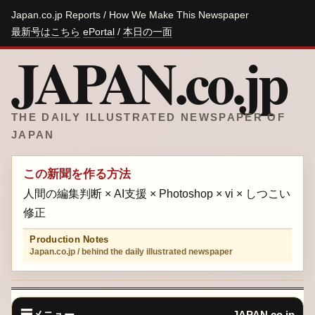
Japan.co.jp Reports / How We Make This Newspaper
最新号はこちら
ePortal
/
本日の一面
JAPAN.co.jp
THE DAILY ILLUSTRATED NEWSPAPER OF
JAPAN
この新聞を作る方法
人間の編集判断 × AI支援 × Photoshop × vi × しつこい
修正
Production Notes
Japan.co.jp / behind the daily illustrated newspaper
メニュー
JAPAN.co.jp