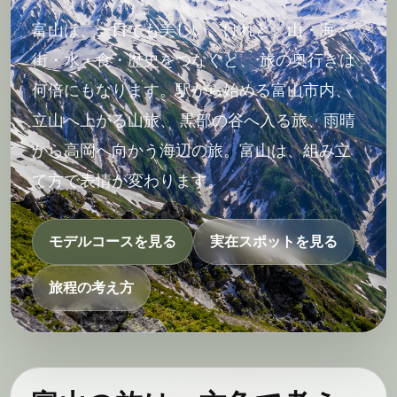
富山は、一日でも美しい。けれど、山・海・
街・水・食・歴史をつなぐと、 旅の奥行きは
何倍にもなります。駅から始める富山市内、
立山へ上がる山旅、 黒部の谷へ入る旅、雨晴
から高岡へ向かう海辺の旅。富山は、組み立
て方で表情が変わります。
モデルコースを見る
実在スポットを見る
旅程の考え方