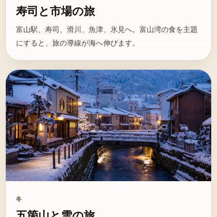
寿司と市場の旅
富山駅、寿司、滑川、魚津、氷見へ。富山湾の食を主題
にすると、旅の導線が海へ伸びます。
冬
五箇山と雪の旅