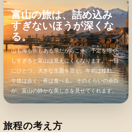
富山の旅は、詰め込み
すぎないほうが深くな
る。
山も海も街もある県だからこそ、予定を増や
しすぎると富山は見えにくくなります。 一日
にひとつ、大きな主題を置く。午前は移動、
午後は歩く。夜は食べる。 そのくらいの余白
が、富山の静かな美しさを見せてくれます。
旅程の考え方