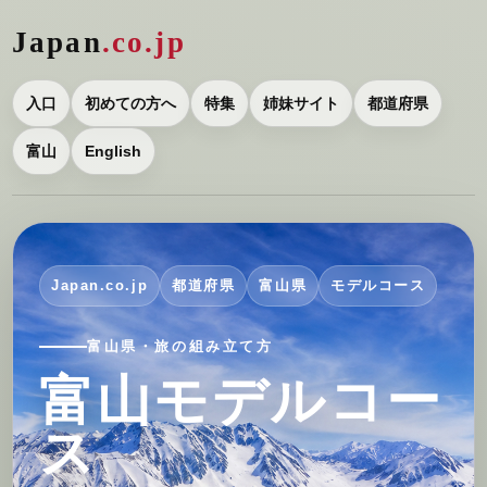
Japan
.co.jp
入口
初めての方へ
特集
姉妹サイト
都道府県
富山
English
Japan.co.jp
都道府県
富山県
モデルコース
富山県・旅の組み立て方
富山モデルコー
ス