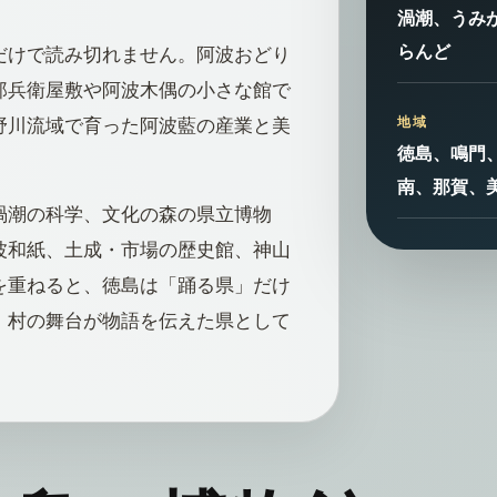
渦潮、うみ
らんど
だけで読み切れません。阿波おどり
郎兵衛屋敷や阿波木偶の小さな館で
地域
野川流域で育った阿波藍の産業と美
徳島、鳴門
南、那賀、
渦潮の科学、文化の森の県立博物
波和紙、土成・市場の歴史館、神山
を重ねると、徳島は「踊る県」だけ
、村の舞台が物語を伝えた県として