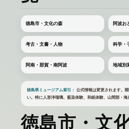
徳島市・文化の森
阿波お
考古・文書・人物
科学・
阿南・那賀・南阿波
地域別
徳島県ミュージアム索引：
公式情報は変更されます。開
い。特に人形浄瑠璃、藍染体験、和紙体験、山間部・海
徳島市・文