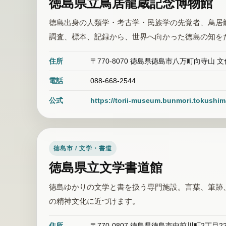
徳島県立鳥居龍蔵記念博物館
徳島出身の人類学・考古学・民族学の先覚者、鳥居
調査、標本、記録から、世界へ向かった徳島の知を
住所
〒770-8070 徳島県徳島市八万町向寺山
電話
088-668-2544
公式
https://torii-museum.bunmori.tokushima
徳島市 / 文学・書道
徳島県立文学書道館
徳島ゆかりの文学と書を扱う専門施設。言葉、筆跡
の精神文化に近づけます。
住所
〒770-0807 徳島県徳島市中前川町2丁目22