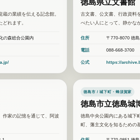
徳島県立文書館
龍蔵の業績を伝える記念館。
古文書、公文書、行政資料
たどれます。
べたい人にとって、静かな
 文化の森総合公園内
住所
〒770-8070
電話
088-668-3700
.jp/
公式
https://archive
徳島市 / 城下町・蜂須賀家
徳島市立徳島城
、作家の記憶を通じて、阿波
徳島中央公園内にある城下
町、藩主文化を知るための
-1
住所
〒770-0851 