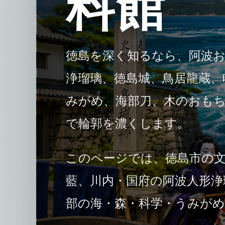
料館
徳島を深く知るなら、阿波
浄瑠璃、徳島城、鳥居龍蔵、
みがめ、海部刀、木のおも
で輪郭を濃くします。
このページでは、徳島市の文
藍、川内・国府の阿波人形浄
部の海・森・科学・うみが