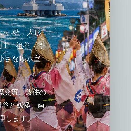
い。藍、人形
剣山、祖谷、う
小さな展示室
際交流、藍住の
祖谷と妖怪、南
理します。