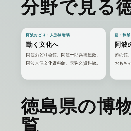
分野で見る
阿波おどり・人形浄瑠璃
藍・和紙
動く文化へ
阿波
阿波おどり会館、阿波十郎兵衛屋敷、
藍の館
阿波木偶文化資料館、天狗久資料館。
おもち
徳島県の博
覧