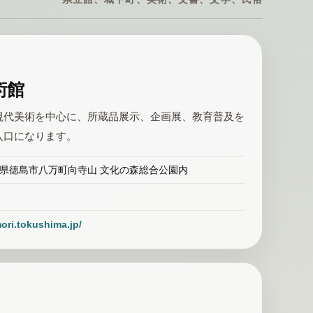
術館
現代美術を中心に、所蔵品展示、企画展、教育普及を
入口になります。
 徳島県徳島市八万町向寺山 文化の森総合公園内
mori.tokushima.jp/