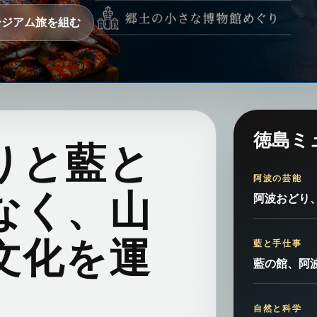
ージアム旅を組む
徳島ミ
りと藍と
阿波の芸能
なく、山
阿波おどり
文化を運
藍と手仕事
藍の館、阿
。
自然と科学