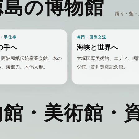
徳島の博物館
踊り・藍・
・手仕事
鳴門・国際交流
の手へ
海峡と世界へ
、阿波和紙伝統産業会館、木の
大塚国際美術館、エディ、鳴
ゃ、海部刀、木偶人形。
ツ館、賀川豊彦記念館。
物館・美術館・