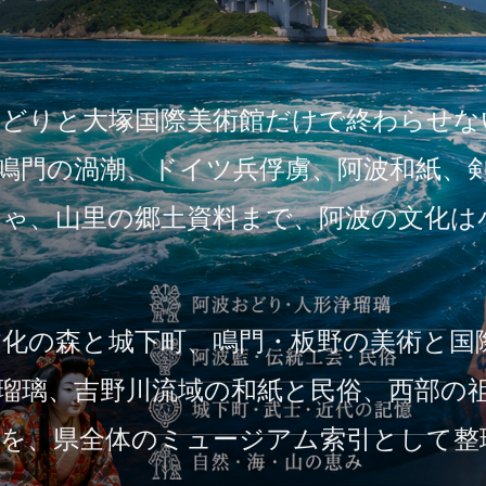
おどりと大塚国際美術館だけで終わらせな
鳴門の渦潮、ドイツ兵俘虜、阿波和紙、
ちゃ、山里の郷土資料まで、阿波の文化は
化の森と城下町、鳴門・板野の美術と国
瑠璃、吉野川流域の和紙と民俗、西部の
めを、県全体のミュージアム索引として整