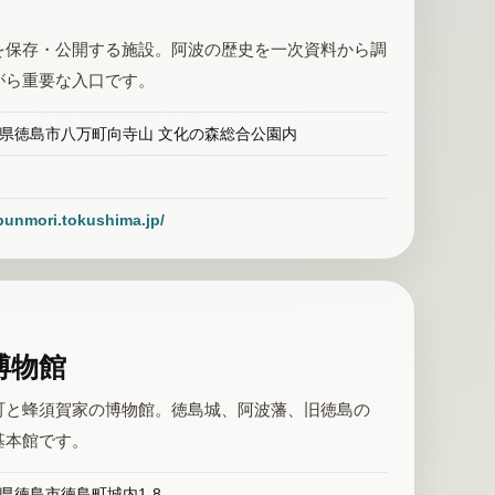
を保存・公開する施設。阿波の歴史を一次資料から調
がら重要な入口です。
 徳島県徳島市八万町向寺山 文化の森総合公園内
.bunmori.tokushima.jp/
博物館
町と蜂須賀家の博物館。徳島城、阿波藩、旧徳島の
基本館です。
徳島県徳島市徳島町城内1-8