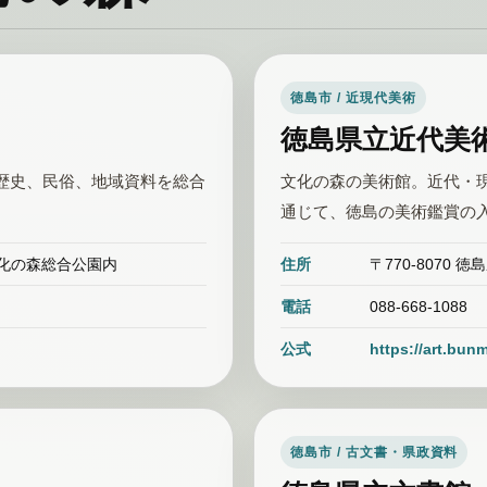
徳島市 / 近現代美術
徳島県立近代美
歴史、民俗、地域資料を総合
文化の森の美術館。近代・
通じて、徳島の美術鑑賞の
 文化の森総合公園内
住所
〒770-8070
電話
088-668-1088
公式
https://art.bun
徳島市 / 古文書・県政資料