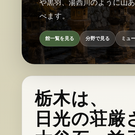
や黒羽、湯西川のように山
べます。
館一覧を見る
分野で見る
ミュ
栃木は、
日光の荘厳