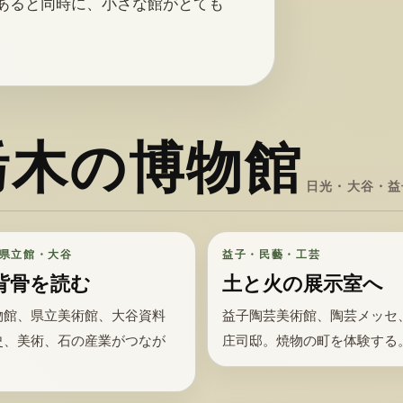
あると同時に、小さな館がとても
栃木の博物館
日光・大谷・益
県立館・大谷
益子・民藝・工芸
背骨を読む
土と火の展示室へ
物館、県立美術館、大谷資料
益子陶芸美術館、陶芸メッセ
史、美術、石の産業がつなが
庄司邸。焼物の町を体験する