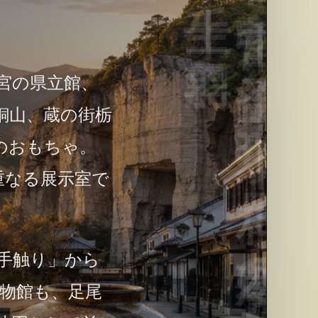
宮の県立館、
銅山、蔵の街栃
のおもちゃ。
重なる展示室で
手触り」から
博物館も、足尾