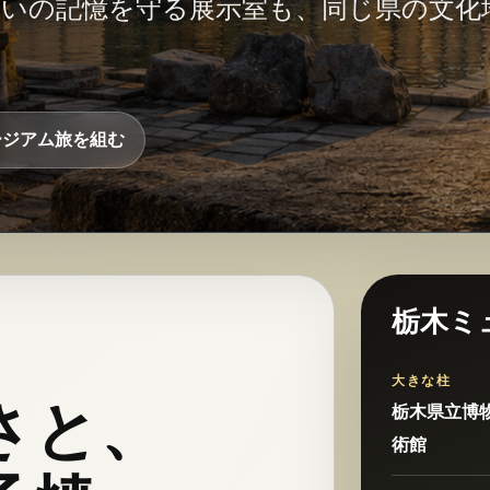
あいの記憶を守る展示室も、同じ県の文化
ージアム旅を組む
栃木ミ
大きな柱
さと、
栃木県立博
術館