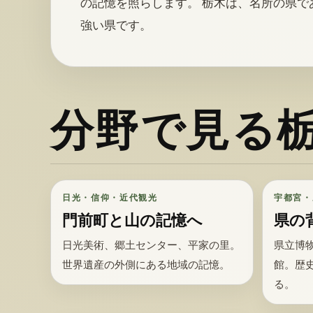
の記憶を照らします。 栃木は、名所の県で
強い県です。
分野で見る
日光・信仰・近代観光
宇都宮・
門前町と山の記憶へ
県の
日光美術、郷土センター、平家の里。
県立博
世界遺産の外側にある地域の記憶。
館。歴
る。