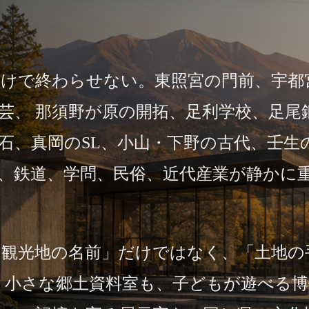
だけで終わらせない。東照宮の門前、宇都
芸、 那須野が原の開拓、足利学校、足尾
石、真岡のSL、小山・下野の古代、壬生
、鉄道、学問、民俗、近代産業が静かに
「観光地の名前」だけではなく、「土地の
、小さな郷土資料室も、子どもが遊べる