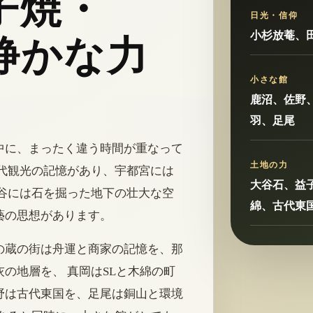
子焼・
日光・信仰
小杉放菴、
静かな力
小さな館
鹿沼、佐野
羽、足尾
中に、まったく違う時間が重なって
土地の力
代観光の記憶があり、宇都宮には
大谷石、益
谷には石を掘った地下の壮大な空
綿、古代東
藝の思想があります。
の蔵の街は舟運と商家の記憶を、那
の地層を、 真岡はSLと木綿の町
野は古代東国を、足尾は銅山と環境