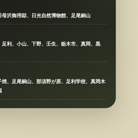
田母沢御用邸、日光自然博物館、足尾銅山
、足利、小山、下野、壬生、栃木市、真岡、黒
子焼、足尾銅山、那須野が原、足利学校、真岡木
国