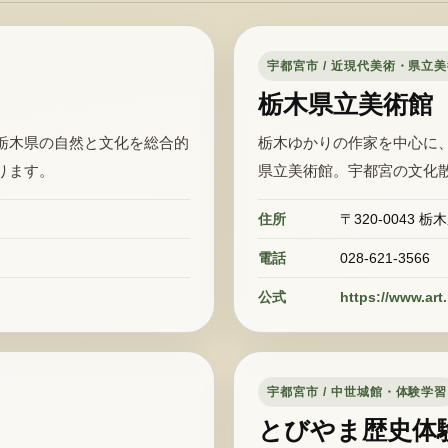
宇都宮市 / 近現代美術・県立
栃木県立美術館
栃木県の自然と文化を総合的
栃木ゆかりの作家を中心に
ります。
県立美術館。宇都宮の文化
住所
〒320-0043 栃
電話
028-621-3566
公式
https://www.art.
宇都宮市 / 中世城館・体験学習
とびやま歴史体