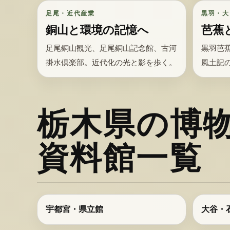
足尾・近代産業
黒羽・大
銅山と環境の記憶へ
芭蕉
足尾銅山観光、足尾銅山記念館、古河
黒羽芭
掛水倶楽部。近代化の光と影を歩く。
風土記
栃木県の博
資料館一覧
宇都宮・県立館
大谷・