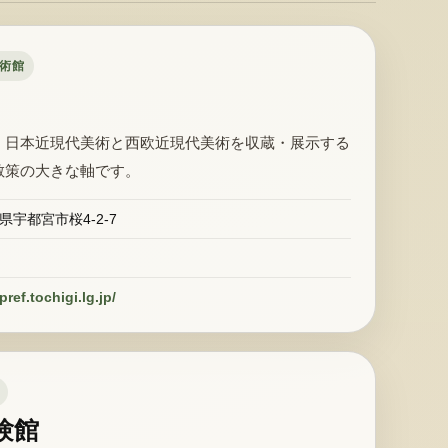
美術館
、日本近現代美術と西欧近現代美術を収蔵・展示する
散策の大きな軸です。
木県宇都宮市桜4-2-7
pref.tochigi.lg.jp/
験館