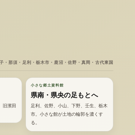
子・那須・足利・栃木市・鹿沼・佐野・真岡・古代東国
小さな郷土資料館
県南・県央の足もとへ
、旧濱田
足利、佐野、小山、下野、壬生、栃木
。
市。小さな館が土地の輪郭を濃くす
る。