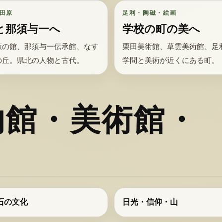
田原
足利・陶磁・絵画
と那須与一へ
学校の町の美へ
蕉の館、那須与一伝承館、なす
栗田美術館、草雲美術館、足
の丘。県北の人物と古代。
学問と美術が近くにある町。
物館・美術館・
石の文化
日光・信仰・山