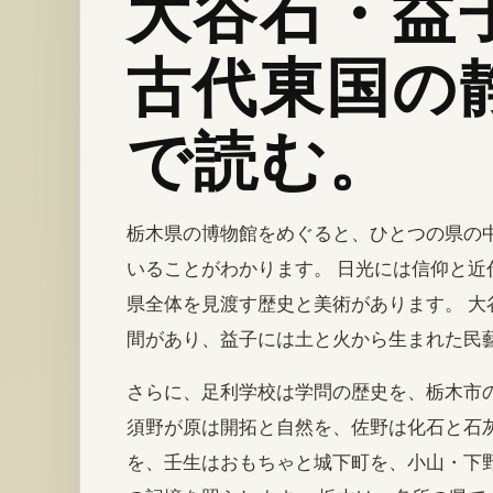
大谷石・益
古代東国の
で読む。
栃木県の博物館をめぐると、ひとつの県の
いることがわかります。 日光には信仰と近
県全体を見渡す歴史と美術があります。 大
間があり、益子には土と火から生まれた民
さらに、足利学校は学問の歴史を、栃木市
須野が原は開拓と自然を、佐野は化石と石灰
を、壬生はおもちゃと城下町を、小山・下