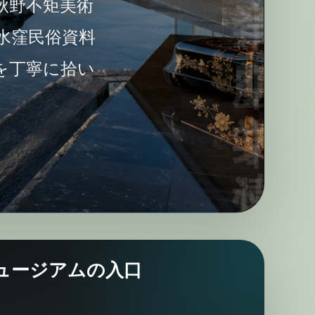
秋野不矩美術
水窪民俗資料
を丁寧に拾い
ュージアムの入口