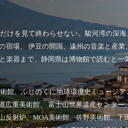
山だけを見て終わらせない。駿河湾の深海
の宿場、 伊豆の開国、遠州の音楽と産業
と楽器まで、静岡県は博物館で読むと一
美術館、ふじのくに地球環境史ミュージア
道広重美術館、 富士山世界遺産センター
山反射炉、MOA美術館、佐野美術館、下