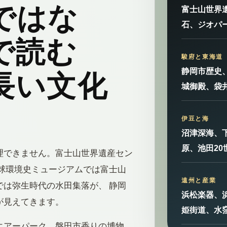
ではな
富士山世界
石、ジオパ
で読む
駿府と東海道
静岡市歴史
長い文化
城御殿、袋
。
伊豆と海
沼津深海、
原、池田2
理できません。富士山世界遺産セン
球環境史ミュージアムでは富士山
遠州と産業
は弥生時代の水田集落が、 静岡
浜松楽器、
が見えてきます。
姫街道、水
エアーパーク、磐田市香りの博物