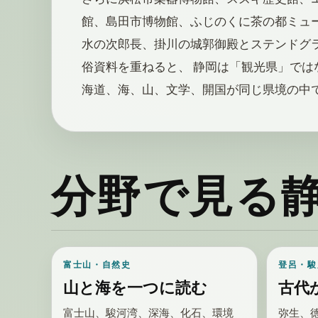
館、島田市博物館、ふじのくに茶の都ミュー
水の次郎長、掛川の城郭御殿とステンドグ
俗資料を重ねると、 静岡は「観光県」では
海道、海、山、文学、開国が同じ県境の中
分野で見る
富士山・自然史
登呂・駿
山と海を一つに読む
古代
富士山、駿河湾、深海、化石、環境
弥生、