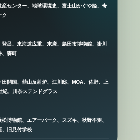
遺産センター、地球環境史、富士山かぐや姫、奇
ーク
、登呂、東海道広重、末廣、島田市博物館、掛川
井、森町
下田開国、韮山反射炉、江川邸、MOA、佐野、上
0世紀、川奈ステンドグラス
浜松博物館、エアーパーク、スズキ、秋野不矩、
窪、旧見付学校