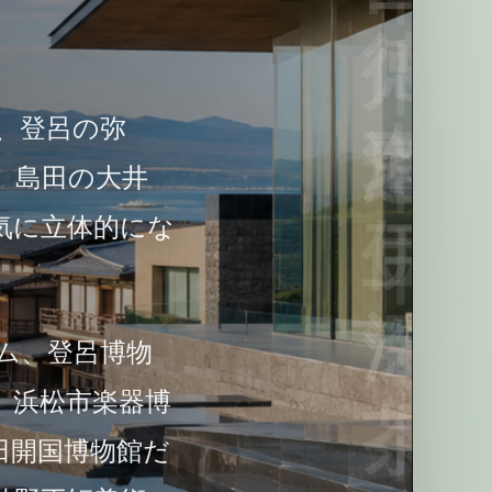
、登呂の弥
、島田の大井
気に立体的にな
ム、登呂博物
、浜松市楽器博
田開国博物館だ