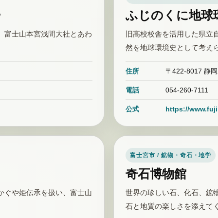
ー
ふじのくに地球
。富士山本宮浅間大社とあわ
旧高校校舎を活用した県立
。
然を地球環境史として考え
住所
〒422-8017 
電話
054-260-7111
公式
https://www.fuj
富士宮市 / 鉱物・奇石・地学
奇石博物館
かぐや姫伝承を扱い、富士山
世界の珍しい石、化石、鉱
石と地質の楽しさを添えて