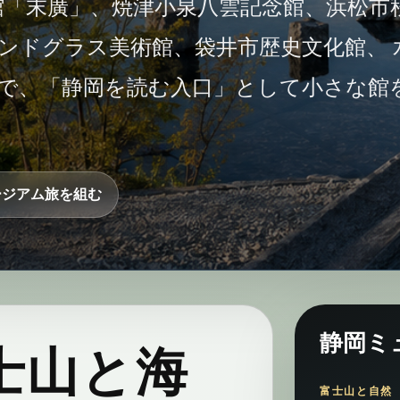
館「末廣」、焼津小泉八雲記念館、浜松市
ンドグラス美術館、袋井市歴史文化館、 
で、「静岡を読む入口」として小さな館
ージアム旅を組む
静岡ミ
士山と海
富士山と自然