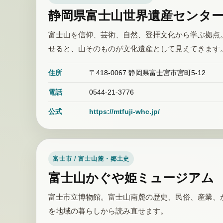
静岡県富士山世界遺産センタ
富士山を信仰、芸術、自然、登拝文化から学ぶ拠点
せると、山そのものが文化遺産として見えてきます
住所
〒418-0067 静岡県富士宮市宮町5-12
電話
0544-21-3776
公式
https://mtfuji-whc.jp/
富士市 / 富士山麓・郷土史
富士山かぐや姫ミュージアム
富士市立博物館。富士山南麓の歴史、民俗、産業、
を地域の暮らしから読み直せます。