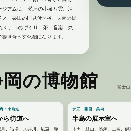
ジアムに、 焼津の小泉八雲、清
ラス、磐田の旧見付学校、天竜の民
なく、ものづくり、茶、音楽、東
で響き合う文化圏になります。
静岡の博物館
富士山
府・東海道
伊豆・開国・美術
から街道へ
半島の展示室へ
徳川、宿場、大井川、広重。静
下田、韮山、熱海、三島、伊