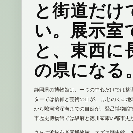
と街道だけ
い。展示室
と、東西に
の県になる
静岡県の博物館は、一つの中心だけでは整
ターでは信仰と芸術の山が、 ふじのくに地
から駿河湾深海までの自然が、登呂博物館で
市歴史博物館では駿府と徳川家康の都市史
さらに浜松市楽器博物館、スズキ歴史館、