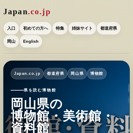
Japan
.co.jp
入口
初めての方へ
特集
姉妹サイト
都道府県
岡山
English
Japan.co.jp
都道府県
岡山県
博物館
県を読む博物館
岡山県の
博物館・美術館・
資料館