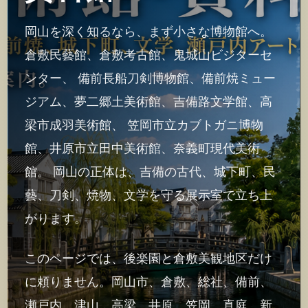
岡山を深く知るなら、まず小さな博物館へ。
倉敷民藝館、倉敷考古館、鬼城山ビジターセ
ンター、 備前長船刀剣博物館、備前焼ミュー
ジアム、夢二郷土美術館、吉備路文学館、高
梁市成羽美術館、 笠岡市立カブトガニ博物
館、井原市立田中美術館、奈義町現代美術
館。 岡山の正体は、吉備の古代、城下町、民
藝、刀剣、焼物、文学を守る展示室で立ち上
がります。
このページでは、後楽園と倉敷美観地区だけ
に頼りません。岡山市、倉敷、総社、備前、
瀬戸内、津山、高梁、井原、笠岡、真庭、新