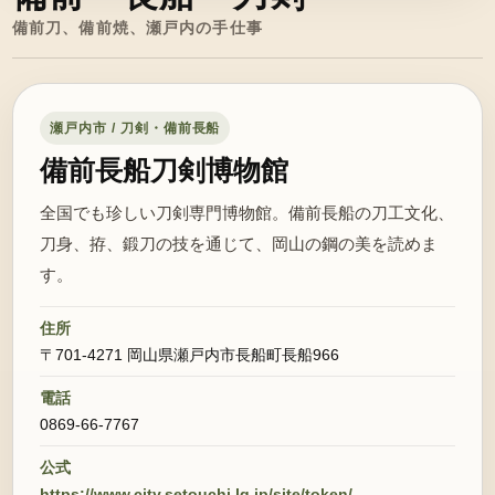
備前刀、備前焼、瀬戸内の手仕事
瀬戸内市 / 刀剣・備前長船
備前長船刀剣博物館
全国でも珍しい刀剣専門博物館。備前長船の刀工文化、
刀身、拵、鍛刀の技を通じて、岡山の鋼の美を読めま
す。
住所
〒701-4271 岡山県瀬戸内市長船町長船966
電話
0869-66-7767
公式
https://www.city.setouchi.lg.jp/site/token/