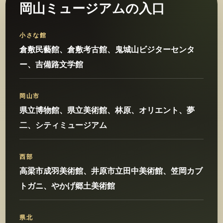
岡山ミュージアムの入口
小さな館
倉敷民藝館、倉敷考古館、鬼城山ビジターセンタ
ー、吉備路文学館
岡山市
県立博物館、県立美術館、林原、オリエント、夢
二、シティミュージアム
西部
高梁市成羽美術館、井原市立田中美術館、笠岡カブ
トガニ、やかげ郷土美術館
県北