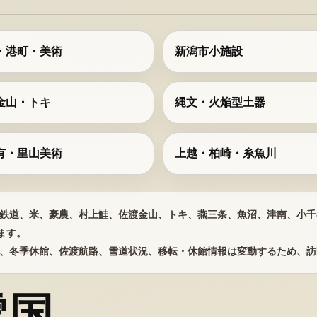
・港町・美術
新潟市小施設
金山・トキ
縄文・火焔型土器
有・里山美術
上越・柏崎・糸魚川
鉄道、米、豪農、村上鮭、佐渡金山、トキ、燕三条、魚沼、津南、小千
ます。
、冬季休館、佐渡航路、雪道状況、移転・休館情報は変動するため、訪
雪国