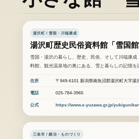
湯沢町 / 雪国・川端康成
湯沢町歴史民俗資料館「雪国館
雪国・湯沢の暮らし、歴史、民俗、そして川端康成
料館。観光温泉地の奥にある、雪と暮らしの記憶を
住所
〒949-6101 新潟県南魚沼郡湯沢町大字湯沢
電話
025-784-3965
公式
https://www.e-yuzawa.gr.jp/yukigunikan
三条市 / 鍛冶・ものづくり