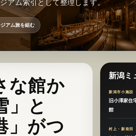
ージアム索引として整理します。
ージアム旅を組む
新潟ミ
さな館か
新潟市小施設
雪」と
旧小澤家住
館
港」がつ
村上・新発田