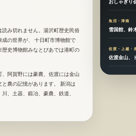
おしゃぎり
魚沼・津南
雪国館、鈴
は読み切れません。湯沢町歴史民俗
成の世界が、 十日町市博物館で
佐渡・上越・
市歴史博物館みなとぴあでは港町の
佐渡金山、
町、阿賀野には豪農、佐渡には金山
と農の記憶があります。 新潟は
、川、土器、鍛冶、豪農、鉄道、