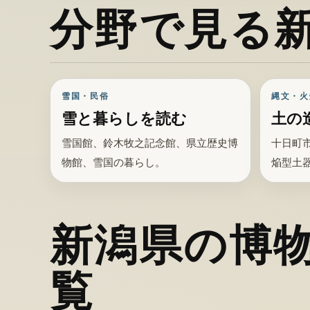
分野で見る
雪国・民俗
縄文・火
雪と暮らしを読む
土の
雪国館、鈴木牧之記念館、県立歴史博
十日町
物館、雪国の暮らし。
焔型土
新潟県の博
覧