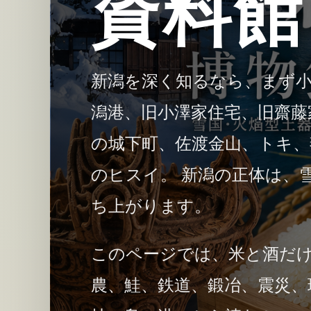
資料館
新潟を深く知るなら、まず小
潟港、旧小澤家住宅、旧齋藤
の城下町、佐渡金山、トキ、
のヒスイ。 新潟の正体は、
ち上がります。
このページでは、米と酒だ
農、鮭、鉄道、鍛冶、震災、