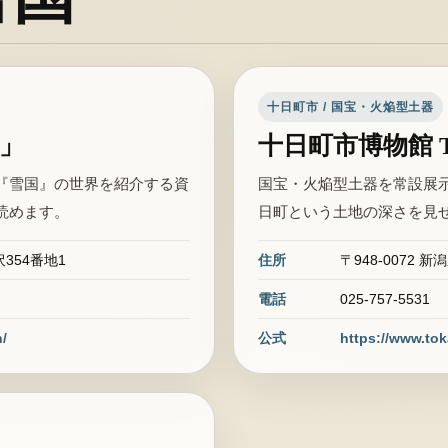
十日町市 / 国宝・火焔型土器
」
十日町市博物館 T
『雪国』の世界を紹介する資
国宝・火焔型土器を常設展
読めます。
日町という土地の深さを見
354番地1
住所
〒948-0072
電話
025-757-5531
/
公式
https://www.to