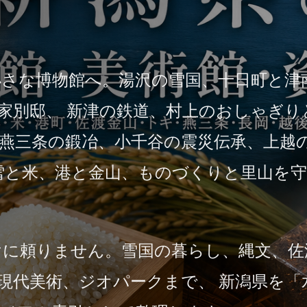
さな博物館へ。湯沢の雪国、十日町と津
家別邸、 新津の鉄道、村上のおしゃぎり
燕三条の鍛冶、小千谷の震災伝承、上越
雪と米、港と金山、ものづくりと里山を
けに頼りません。雪国の暮らし、縄文、佐
現代美術、ジオパークまで、 新潟県を「