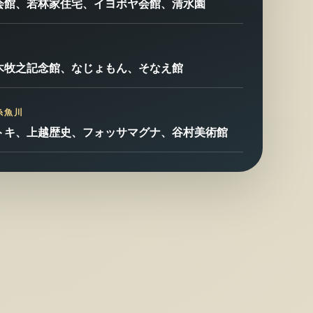
会館、若林家住宅、イヨボヤ会館、清水園
木牧之記念館、なじょもん、そなえ館
糸魚川
トキ、上越歴史、フォッサマグナ、谷村美術館