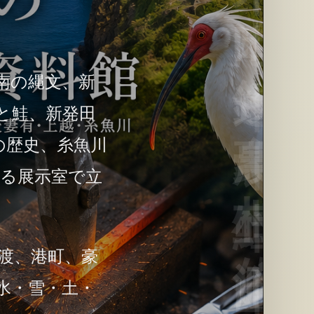
南の縄文、新
と鮭、新発田
の歴史、糸魚川
守る展示室で立
渡、港町、豪
水・雪・土・