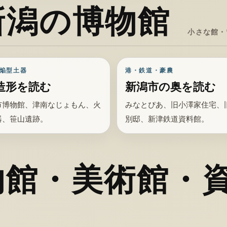
新潟の博物館
小さな館・
焔型土器
港・鉄道・豪農
造形を読む
新潟市の奥を読む
市博物館、津南なじょもん、火
みなとぴあ、旧小澤家住宅、
器、笹山遺跡。
別邸、新津鉄道資料館。
物館・美術館・