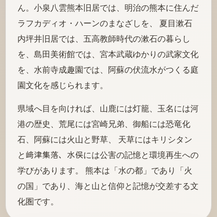
ん。小泉八雲熊本旧居では、明治の熊本に住んだ
ラフカディオ・ハーンのまなざしを、 夏目漱石
内坪井旧居では、五高教師時代の漱石の暮らし
を、島田美術館では、宮本武蔵ゆかりの武家文化
を、水前寺成趣園では、阿蘇の伏流水がつくる庭
園文化を感じられます。
県域へ目を向ければ、山鹿には灯籠、玉名には河
港の歴史、荒尾には宮崎兄弟、御船には恐竜化
石、阿蘇には火山と野草、 天草にはキリシタン
と﨑津集落、水俣には公害の記憶と環境再生への
学びがあります。 熊本は「水の都」であり「火
の国」であり、海と山と信仰と記憶が交差する文
化圏です。