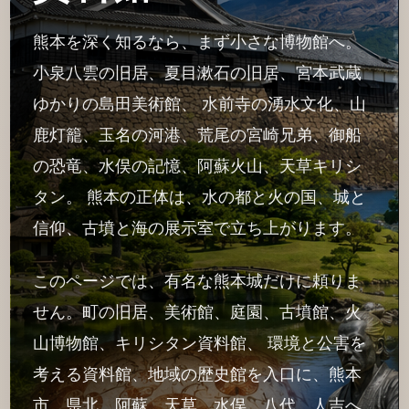
熊本を深く知るなら、まず小さな博物館へ。
小泉八雲の旧居、夏目漱石の旧居、宮本武蔵
ゆかりの島田美術館、 水前寺の湧水文化、山
鹿灯籠、玉名の河港、荒尾の宮崎兄弟、御船
の恐竜、水俣の記憶、阿蘇火山、天草キリシ
タン。 熊本の正体は、水の都と火の国、城と
信仰、古墳と海の展示室で立ち上がります。
このページでは、有名な熊本城だけに頼りま
せん。町の旧居、美術館、庭園、古墳館、火
山博物館、キリシタン資料館、 環境と公害を
考える資料館、地域の歴史館を入口に、熊本
市、県北、阿蘇、天草、水俣、八代、人吉へ