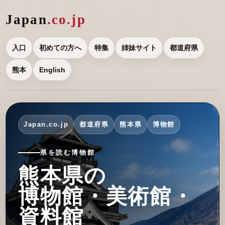
Japan
.co.jp
入口
初めての方へ
特集
姉妹サイト
都道府県
熊本
English
Japan.co.jp
都道府県
熊本県
博物館
県を読む博物館
熊本県の
博物館・美術館・
資料館