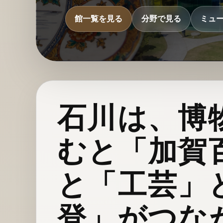
館一覧を見る
分野で見る
ミュ
石川は、博
むと「加賀
と「工芸」
登」がつな