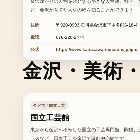
金沢ゆかりの人物を紹介する小さな人物館。科学、
ど、金沢が育てた人材の幅を知ることができます。
住所
〒920-0993 石川県金沢市下本多町6-18-4
電話
076-220-2474
公式
https://www.kanazawa-museum.jp/ijin/
金沢・美術
金沢市 / 国立工芸
国立工芸館
東京から金沢へ移転した国立の工芸専門館。陶磁、
ラスなど、日本工芸を金沢で読む中心館です。