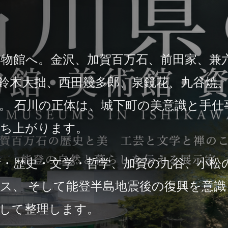
物館へ。金沢、加賀百万石、前田家、兼
、鈴木大拙、西田幾多郎、泉鏡花、九谷焼
。 石川の正体は、城下町の美意識と手仕
立ち上がります。
・歴史・文学・哲学、加賀の九谷、小松
ス、 そして能登半島地震後の復興を意
して整理します。