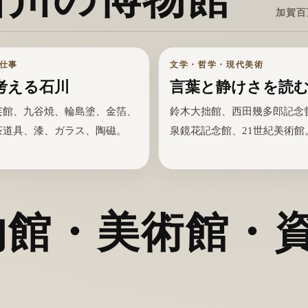
加賀百
仕事
文学・哲学・現代美術
考える石川
言葉と静けさを読
芸館、九谷焼、輪島塗、金箔、
鈴木大拙館、西田幾多郎記念
茶道具、漆、ガラス、陶磁。
泉鏡花記念館、21世紀美術館
物館・美術館・