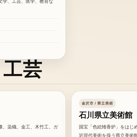
文学、工芸、医学、教育な
・工芸
金沢市 / 県立美術
石川県立美術館
漆、染織、金工、木竹工、ガ
国宝「色絵雉香炉」をはじ
近現代美術を扱う県立美術