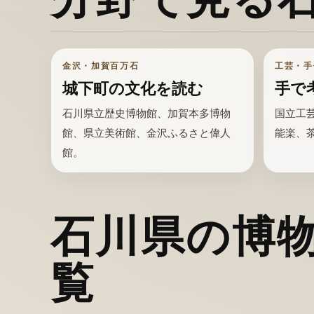
金沢・加賀百万石
工芸・手
城下町の文化を読む
手で
石川県立歴史博物館、加賀本多博物
国立工
館、県立美術館、金沢ふるさと偉人
能楽、
館。
石川県の博
覧