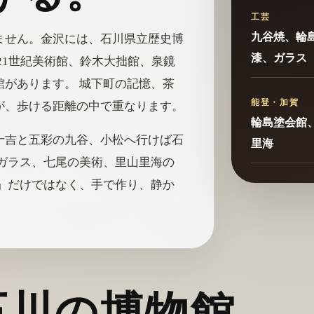
工芸
九谷焼、輪
ません。金沢には、石川県立歴史博
漆、ガラス
21世紀美術館、鈴木大拙館、泉鏡
があります。 城下町の記憶、茶
能登・加賀
が、歩ける距離の中で重なります。
輪島塗会館
十吉と五彩の九谷、小松へ行けば石
里海
ガラス、七尾の美術、里山里海の
」だけではなく、手で作り、静か
石川の博物館