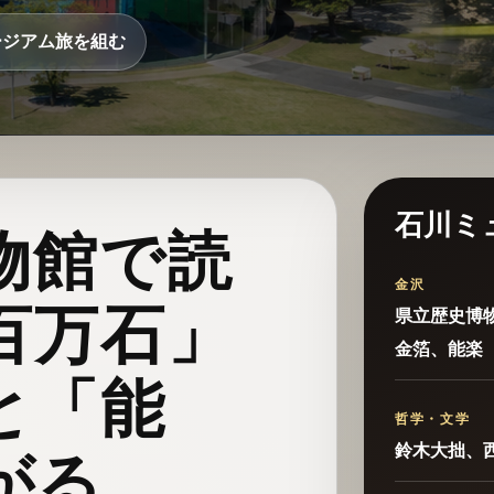
ージアム旅を組む
石川ミ
物館で読
金沢
百万石」
県立歴史博
金箔、能楽
と「能
哲学・文学
鈴木大拙、
がる。