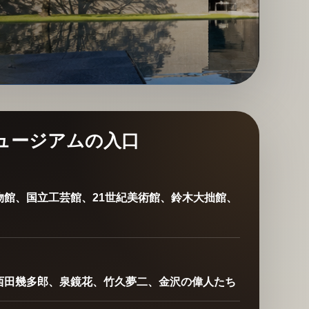
ュージアムの入口
物館、国立工芸館、21世紀美術館、鈴木大拙館、
西田幾多郎、泉鏡花、竹久夢二、金沢の偉人たち