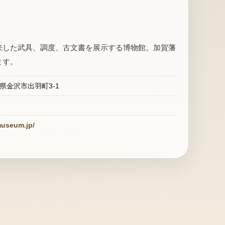
来した武具、調度、古文書を展示する博物館。加賀藩
ます。
石川県金沢市出羽町3-1
museum.jp/