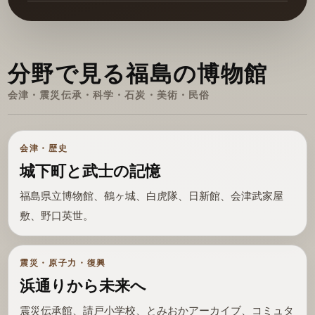
分野で見る福島の博物館
会津・震災伝承・科学・石炭・美術・民俗
会津・歴史
城下町と武士の記憶
福島県立博物館、鶴ヶ城、白虎隊、日新館、会津武家屋
敷、野口英世。
震災・原子力・復興
浜通りから未来へ
震災伝承館、請戸小学校、とみおかアーカイブ、コミュタ