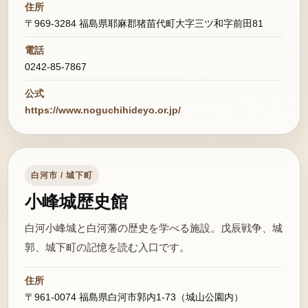
住所
〒969-3284 福島県耶麻郡猪苗代町大字三ツ和字前田81
電話
0242-85-7867
公式
https://www.noguchihideyo.or.jp/
白河市 / 城下町
小峰城歴史館
白河小峰城と白河藩の歴史を学べる施設。戊辰戦争、城
郭、城下町の記憶を読む入口です。
住所
〒961-0074 福島県白河市郭内1-73（城山公園内）