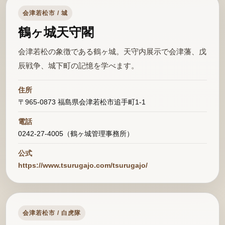
会津若松市 / 城
鶴ヶ城天守閣
会津若松の象徴である鶴ヶ城。天守内展示で会津藩、戊
辰戦争、城下町の記憶を学べます。
住所
〒965-0873 福島県会津若松市追手町1-1
電話
0242-27-4005（鶴ヶ城管理事務所）
公式
https://www.tsurugajo.com/tsurugajo/
会津若松市 / 白虎隊