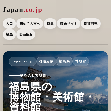
Japan
.co.jp
入口
初めての方へ
特集
姉妹サイト
都道府県
福島
English
Japan.co.jp
都道府県
福島県
博物館
県を読む博物館
福島県の
博物館・美術館・
資料館