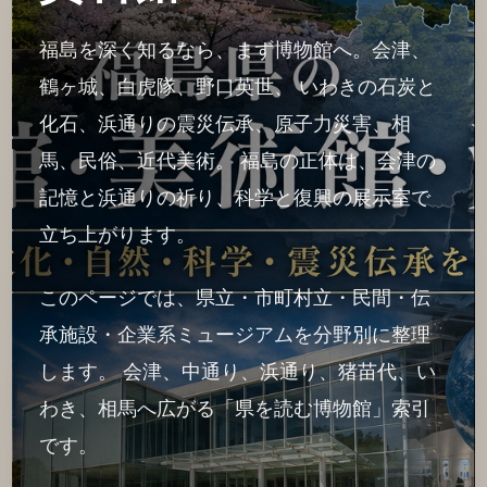
福島を深く知るなら、まず博物館へ。会津、
鶴ヶ城、白虎隊、野口英世、 いわきの石炭と
化石、浜通りの震災伝承、原子力災害、相
馬、民俗、近代美術。 福島の正体は、会津の
記憶と浜通りの祈り、科学と復興の展示室で
立ち上がります。
このページでは、県立・市町村立・民間・伝
承施設・企業系ミュージアムを分野別に整理
します。 会津、中通り、浜通り、猪苗代、い
わき、相馬へ広がる「県を読む博物館」索引
です。