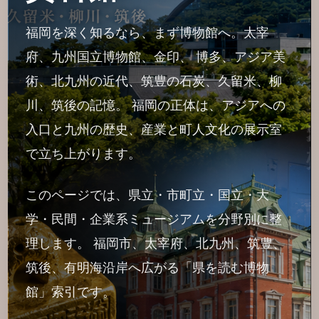
福岡を深く知るなら、まず博物館へ。太宰
府、九州国立博物館、金印、 博多、アジア美
術、北九州の近代、筑豊の石炭、久留米、柳
川、筑後の記憶。 福岡の正体は、アジアへの
入口と九州の歴史、産業と町人文化の展示室
で立ち上がります。
このページでは、県立・市町立・国立・大
学・民間・企業系ミュージアムを分野別に整
理します。 福岡市、太宰府、北九州、筑豊、
筑後、有明海沿岸へ広がる「県を読む博物
館」索引です。