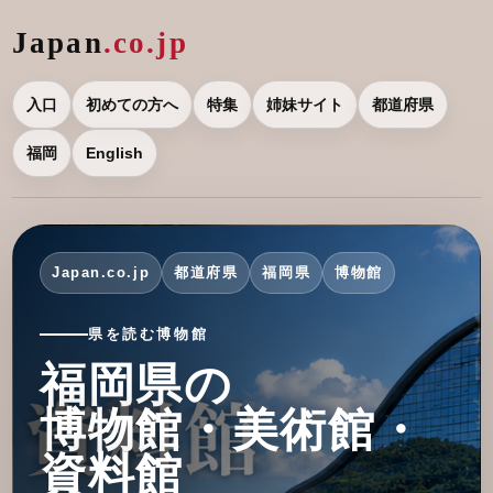
Japan
.co.jp
入口
初めての方へ
特集
姉妹サイト
都道府県
福岡
English
Japan.co.jp
都道府県
福岡県
博物館
県を読む博物館
福岡県の
博物館・美術館・
資料館