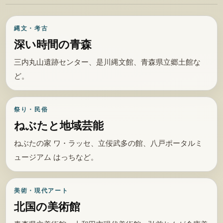
縄文・考古
深い時間の青森
三内丸山遺跡センター、是川縄文館、青森県立郷土館な
ど。
祭り・民俗
ねぶたと地域芸能
ねぶたの家 ワ・ラッセ、立佞武多の館、八戸ポータルミ
ュージアム はっちなど。
美術・現代アート
北国の美術館