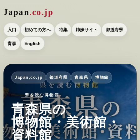
Japan
.co.jp
入口
初めての方へ
特集
姉妹サイト
都道府県
青森
English
Japan.co.jp
都道府県
青森県
博物館
県を読む博物館
青森県の
博物館・美術館・
資料館