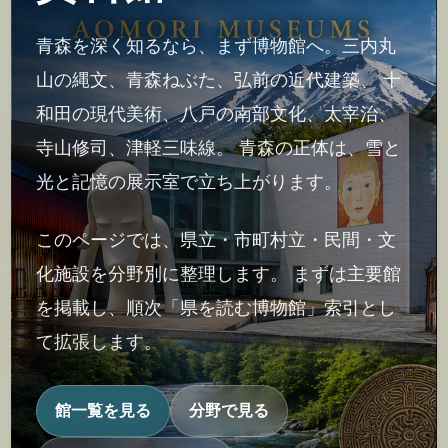
青森を深く知るなら、まず博物館へ。三内丸
山の縄文、青森ねぶた、弘前の近代建築、 十
和田の現代美術、八戸の南部文化、太宰治、
寺山修司、津軽三味線。 青森の正体は、雪と
光と記憶の展示室で立ち上がります。
このページでは、県立・市町村立・民間・文
化施設を分野別に整理します。 まずは主要館
を掲載し、順次「県を読む博物館」索引とし
て拡張します。
館一覧を見る
分野で見る